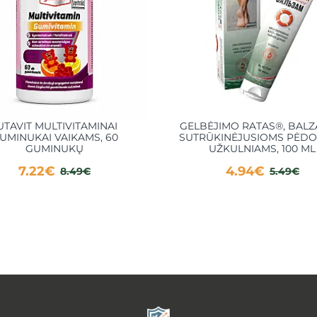
UTAVIT MULTIVITAMINAI
GELBĖJIMO RATAS®, BAL
UMINUKAI VAIKAMS, 60
SUTRŪKINĖJUSIOMS PĖDO
GUMINUKŲ
UŽKULNIAMS, 100 ML
7.22€
4.94€
8.49€
5.49€