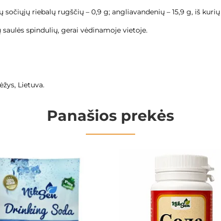
urių sočiųjų riebalų rugščių – 0,9 g; angliavandenių – 15,9 g, iš kuri
 saulės spindulių, gerai vėdinamoje vietoje.
ėžys, Lietuva.
Panašios prekės