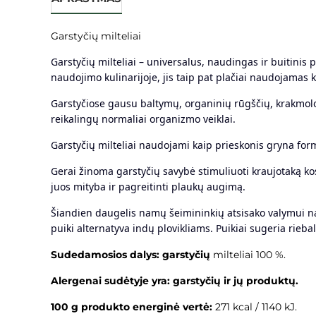
Garstyčių milteliai
Garstyčių milteliai – universalus, naudingas ir buitinis
naudojimo kulinarijoje, jis taip pat plačiai naudojamas 
Garstyčiose gausu baltymų, organinių rūgščių, krakmolo i
reikalingų normaliai organizmo veiklai.
Garstyčių milteliai naudojami kaip prieskonis gryna for
Gerai žinoma garstyčių savybė stimuliuoti kraujotaką k
juos mityba ir pagreitinti plaukų augimą.
Šiandien daugelis namų šeimininkių atsisako valymui n
puiki alternatyva indų plovikliams. Puikiai sugeria rieba
Sudedamosios dalys:
garstyčių
milteliai 100 %.
Alergenai sudėtyje yra: garstyčių ir jų produktų.
100 g produkto energinė vertė:
271 kcal / 1140 kJ.