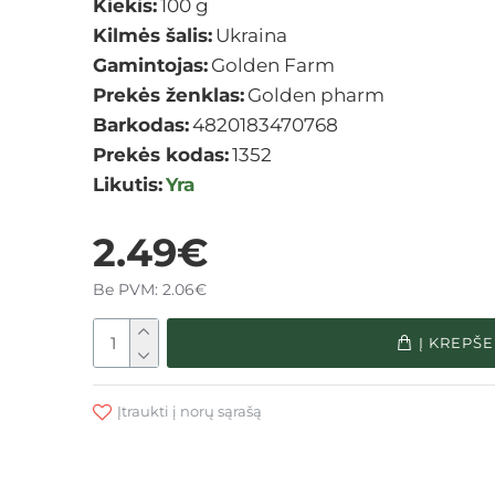
Kiekis:
100 g
Kilmės šalis:
Ukraina
Gamintojas:
Golden Farm
Prekės ženklas:
Golden pharm
Barkodas:
4820183470768
Prekės kodas:
1352
Likutis:
Yra
2.49€
Be PVM: 2.06€
Į KREPŠE
Įtraukti į norų sąrašą