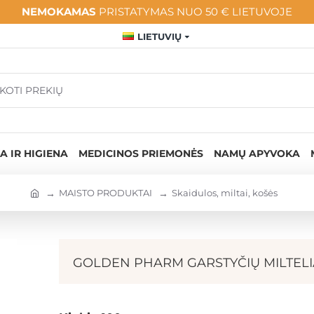
NEMOKAMAS
PRISTATYMAS NUO 50 € LIETUVOJE
LIETUVIŲ
A IR HIGIENA
MEDICINOS PRIEMONĖS
NAMŲ APYVOKA
MAISTO PRODUKTAI
Skaidulos, miltai, košės
GOLDEN PHARM GARSTYČIŲ MILTELIAI