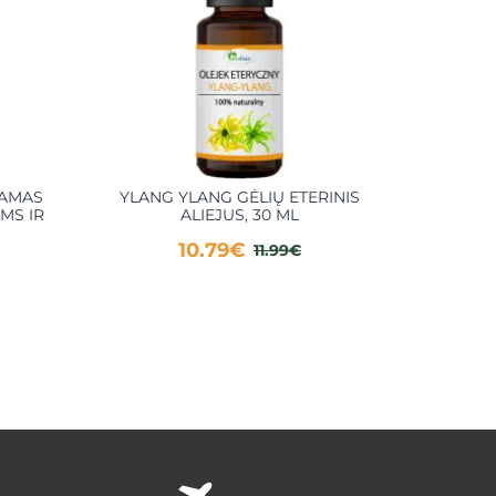
ZAMAS
YLANG YLANG GĖLIŲ ETERINIS
DR.R
MS IR
ALIEJUS, 30 ML
KŪNUI
10.79€
11.99€