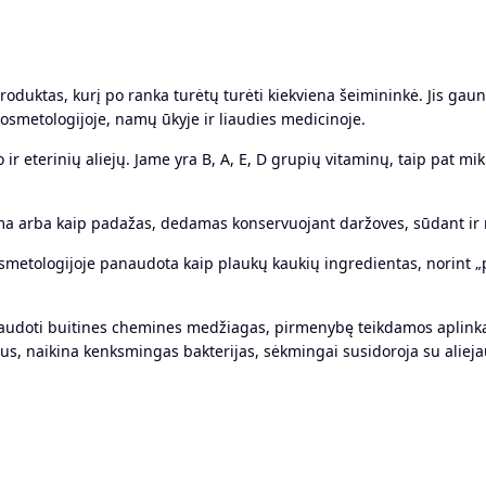
 produktas, kurį po ranka turėtų turėti kiekviena šeimininkė. Jis g
kosmetologijoje, namų ūkyje ir liaudies medicinoje.
r eterinių aliejų. Jame yra B, A, E, D grupių vitaminų, taip pat mik
ma arba kaip padažas, dedamas konservuojant daržoves, sūdant ir r
osmetologijoje panaudota kaip plaukų kaukių ingredientas, norint 
audoti buitines chemines medžiagas, pirmenybę teikdamos aplinka
lus, naikina kenksmingas bakterijas, sėkmingai susidoroja su aliejaus