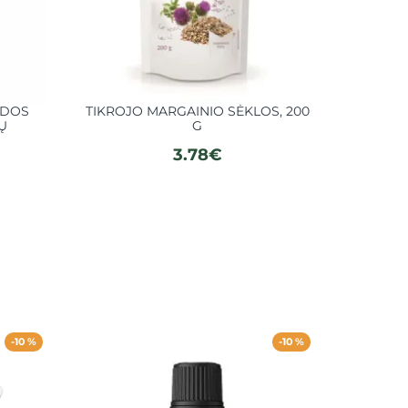
ODOS
TIKROJO MARGAINIO SĖKLOS, 200
TIKROJ
IŲ
G
3.78€
-10 %
-10 %