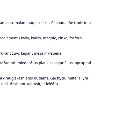
aunamas sumalant augalo sėklų išspaudą. Be tradicinio
roelementų kalio, kalcio, magnio, cinko, fosforo,
ūkant žuvį, kepant mėsą ir vištieną.
„pažadinti“ miegančius plaukų svogūnėlius, aprūpinti
i draugiškesniems būdams. Garstyčių milteliai yra
 likučiais ant keptuvių ir lėkščių.