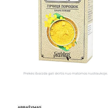
Prekės išvaizda gali skirtis nuo matomos nuotraukoje.
APRAŠYMAS