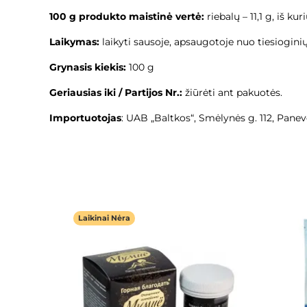
100 g produkto maistinė vertė:
riebalų – 11,1 g, iš k
Laikymas:
laikyti sausoje, apsaugotoje nuo tiesioginių
Grynasis kiekis:
100 g
Geriausias iki / Partijos Nr.:
žiūrėti ant pakuotės.
Importuotojas
: UAB „Baltkos“, Smėlynės g. 112, Panev
Laikinai Nėra