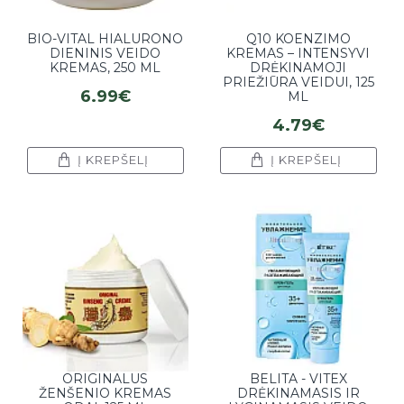
BIO-VITAL HIALURONO
Q10 KOENZIMO
DIENINIS VEIDO
KREMAS – INTENSYVI
KREMAS, 250 ML
DRĖKINAMOJI
PRIEŽIŪRA VEIDUI, 125
6.99€
ML
4.79€
Į KREPŠELĮ
Į KREPŠELĮ
ORIGINALUS
BELITA - VITEX
ŽENŠENIO KREMAS
DRĖKINAMASIS IR