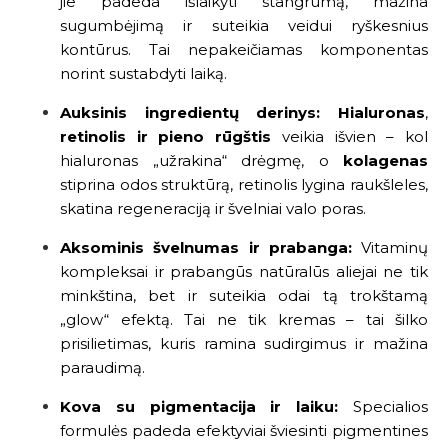
jie padeda išlaikyti stangrumą, mažina
sugumbėjimą ir suteikia veidui ryškesnius
kontūrus. Tai nepakeičiamas komponentas
norint sustabdyti laiką.
Auksinis ingredientų derinys:
Hialuronas
,
retinolis ir pieno rūgštis
veikia išvien – kol
hialuronas „užrakina“ drėgmę, o
kolagenas
stiprina odos struktūrą, retinolis lygina raukšleles,
skatina regeneraciją ir švelniai valo poras.
Aksominis švelnumas ir prabanga:
Vitaminų
kompleksai ir prabangūs natūralūs aliejai ne tik
minkština, bet ir suteikia odai tą trokštamą
„glow“ efektą. Tai ne tik kremas – tai šilko
prisilietimas, kuris ramina sudirgimus ir mažina
paraudimą.
Kova su pigmentacija ir laiku:
Specialios
formulės padeda efektyviai šviesinti pigmentines