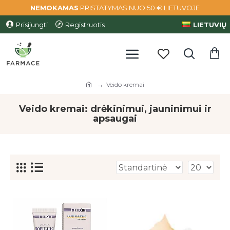
NEMOKAMAS
PRISTATYMAS NUO 50 € LIETUVOJE
Prisijungti
Registruotis
LIETUVIŲ
Veido kremai
Veido kremai: drėkinimui, jauninimui ir
apsaugai