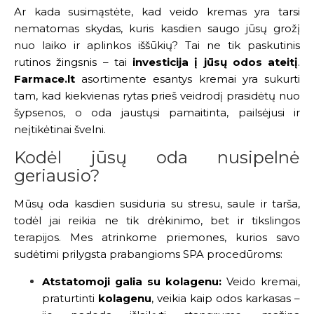
Ar kada susimąstėte, kad veido kremas yra tarsi
nematomas skydas, kuris kasdien saugo jūsų grožį
nuo laiko ir aplinkos iššūkių? Tai ne tik paskutinis
rutinos žingsnis – tai
investicija į jūsų odos ateitį
.
Farmace.lt
asortimente esantys kremai yra sukurti
tam, kad kiekvienas rytas prieš veidrodį prasidėtų nuo
šypsenos, o oda jaustųsi pamaitinta, pailsėjusi ir
neįtikėtinai švelni.
Kodėl jūsų oda nusipelnė
geriausio?
Mūsų oda kasdien susiduria su stresu, saule ir tarša,
todėl jai reikia ne tik drėkinimo, bet ir tikslingos
terapijos. Mes atrinkome priemones, kurios savo
sudėtimi prilygsta prabangioms SPA procedūroms:
Atstatomoji galia su kolagenu:
Veido kremai,
praturtinti
kolagenu
, veikia kaip odos karkasas –