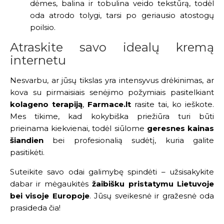
dėmes, balina ir tobulina veido tekstūrą, todėl
oda atrodo tolygi, tarsi po geriausio atostogų
poilsio.
Atraskite savo idealų kremą
internetu
Nesvarbu, ar jūsų tikslas yra intensyvus drėkinimas, ar
kova su pirmaisiais senėjimo požymiais pasitelkiant
kolageno terapiją
,
Farmace.lt
rasite tai, ko ieškote.
Mes tikime, kad kokybiška priežiūra turi būti
prieinama kiekvienai, todėl siūlome
geresnes kainas
šiandien
bei profesionalią sudėtį, kuria galite
pasitikėti.
Suteikite savo odai galimybę spindėti – užsisakykite
dabar ir mėgaukitės
žaibišku pristatymu Lietuvoje
bei visoje Europoje
. Jūsų sveikesnė ir gražesnė oda
prasideda čia!