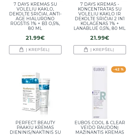
7 DAYS KREMAS SU
7 DAYS KREMAS -
VOLELIU KAKLO,
KONCENTRATAS SU
DEKOLTĖ SRIČIAI, ANTI-
VOLELIU KAKLO IR
AGE HIALURONO
DEKOLTĖ SRIČIAI 2 IN1
RŪGŠTIS 1% + B3 O,5%,
KOLAGENAS 1% +
80 ML
LANABLUE 0,5%, 80 ML
21.99€
21.99€
Į KREPŠELĮ
Į KREPŠELĮ
-42 %
PERFECT BEAUTY
EUBOS COOL & CLEAR
PAAKIU KREMAS
VEIDO RAUDONĮ
DIENINIS/NAKTINIS SU
MAŽINANTIS KREMAS