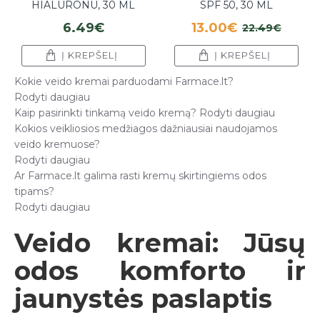
HIALURONU, 30 ML
SPF 50, 30 ML
6.49€
13.00€
22.49€
Į KREPŠELĮ
Į KREPŠELĮ
Kokie veido kremai parduodami Farmace.lt?
Rodyti daugiau
Kaip pasirinkti tinkamą veido kremą?
Rodyti daugiau
Kokios veikliosios medžiagos dažniausiai naudojamos
veido kremuose?
Rodyti daugiau
Ar Farmace.lt galima rasti kremų skirtingiems odos
tipams?
Rodyti daugiau
Veido kremai: Jūsų
odos komforto ir
jaunystės paslaptis