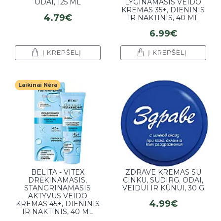
ODAI, 125 ML
LYGINAMASIS VEIDO
KREMAS 35+, DIENINIS
4.79€
IR NAKTINIS, 40 ML
6.99€
Į KREPŠELĮ
Į KREPŠELĮ
Laikinai Nėra
BELITA - VITEX
ZDRAVE KREMAS SU
DRĖKINAMASIS,
CINKU, SUDIRG. ODAI,
STANGRINAMASIS
VEIDUI IR KŪNUI, 30 G
AKTYVUS VEIDO
4.99€
KREMAS 45+, DIENINIS
IR NAKTINIS, 40 ML