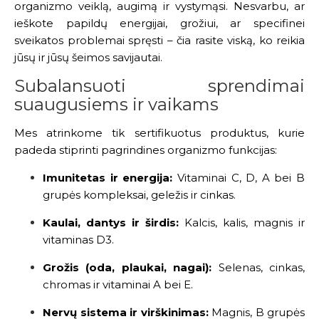
organizmo veiklą, augimą ir vystymąsi. Nesvarbu, ar
ieškote papildų energijai, grožiui, ar specifinei
sveikatos problemai spręsti – čia rasite viską, ko reikia
jūsų ir jūsų šeimos savijautai.
Subalansuoti sprendimai
suaugusiems ir vaikams
Mes atrinkome tik sertifikuotus produktus, kurie
padeda stiprinti pagrindines organizmo funkcijas:
Imunitetas ir energija:
Vitaminai C, D, A bei B
grupės kompleksai, geležis ir cinkas.
Kaulai, dantys ir širdis:
Kalcis, kalis, magnis ir
vitaminas D3.
Grožis (oda, plaukai, nagai):
Selenas, cinkas,
chromas ir vitaminai A bei E.
Nervų sistema ir virškinimas:
Magnis, B grupės