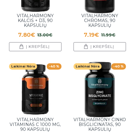
VITALHARMONY
VITALHARMONY
KALCIS + D3, 90
CHROMAS, 90
KAPSULIŲ
KAPSULIŲ
7.80€
7.19€
13.00€
11.99€
Į KREPŠELĮ
Į KREPŠELĮ
Laikinai Nėra
-40 %
Laikinai Nėra
-40 %
VITALHARMONY
VITALHARMONY CINKO
VITAMINAS C 1000 MG,
BISGLICINATAS, 90
90 KAPSULIŲ
KAPSULIŲ