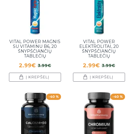
VITAL POWER MAGNIS
VITAL POWER
SU VITAMINU B6, 20
ELEKTROLITAI, 20
ŠNYPŠČIANČIŲ
ŠNYPŠČIANČIŲ
TABLEČIŲ
TABLEČIŲ
2.99€
2.99€
3.99€
3.99€
Į KREPŠELĮ
Į KREPŠELĮ
-40 %
-40 %