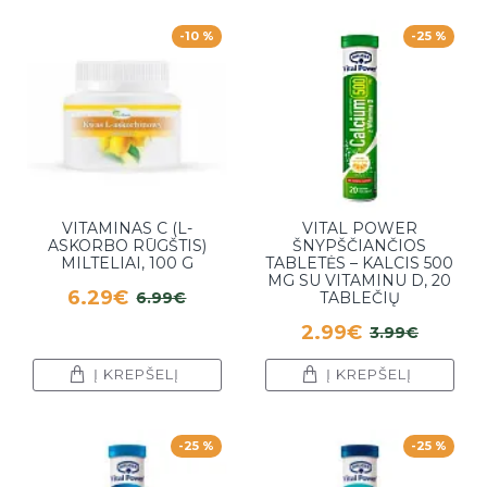
-10 %
-25 %
VITAMINAS C (L-
VITAL POWER
ASKORBO RŪGŠTIS)
ŠNYPŠČIANČIOS
MILTELIAI, 100 G
TABLETĖS – KALCIS 500
MG SU VITAMINU D, 20
6.29€
6.99€
TABLEČIŲ
2.99€
3.99€
Į KREPŠELĮ
Į KREPŠELĮ
-25 %
-25 %