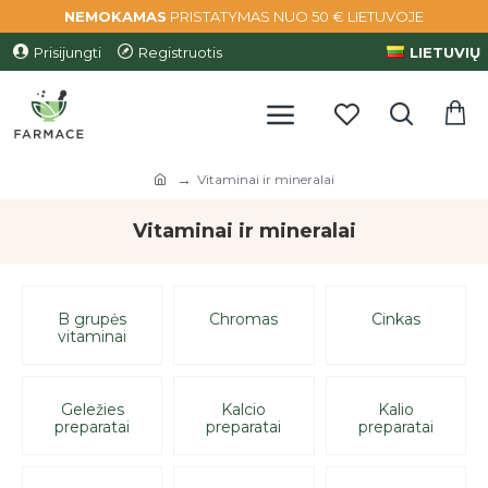
NEMOKAMAS
PRISTATYMAS NUO 50 € LIETUVOJE
Prisijungti
Registruotis
LIETUVIŲ
Vitaminai ir mineralai
Vitaminai ir mineralai
B grupės
Chromas
Cinkas
vitaminai
Geležies
Kalcio
Kalio
preparatai
preparatai
preparatai