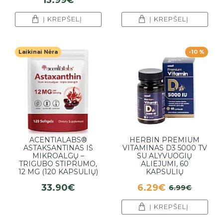
Į KREPŠELĮ
Į KREPŠELĮ
Laikinai Nėra
-10 %
ACENTIALABS®
HERBIN PREMIUM
ASTAKSANTINAS IŠ
VITAMINAS D3 5000 TV
MIKROALGŲ –
SU ALYVUOGIŲ
TRIGUBO STIPRUMO,
ALIEJUMI, 60
12 MG (120 KAPSULIŲ)
KAPSULIŲ
33.90€
6.29€
6.99€
Į KREPŠELĮ