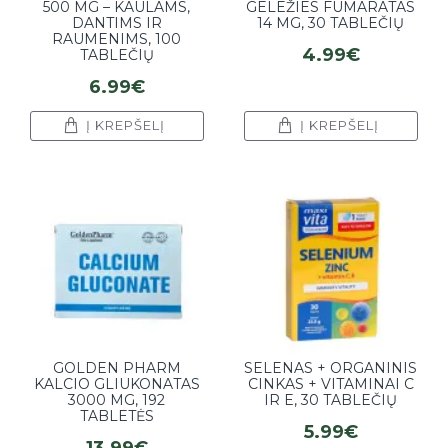
500 MG – KAULAMS,
GELEŽIES FUMARATAS
DANTIMS IR
14 MG, 30 TABLEČIŲ
RAUMENIMS, 100
4.99€
TABLEČIŲ
6.99€
Į KREPŠELĮ
Į KREPŠELĮ
GOLDEN PHARM
SELENAS + ORGANINIS
KALCIO GLIUKONATAS
CINKAS + VITAMINAI C
3000 MG, 192
IR E, 30 TABLEČIŲ
TABLETĖS
5.99€
13.99€