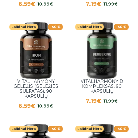
6.59€
7.19€
10.99€
11.99€
Laikinai Nėra
-40 %
Laikinai Nėra
-40 %
VITALHARMONY
VITALHARMONY B
GELEŽIS (GELEŽIES
KOMPLEKSAS, 90
SULFATAS), 90
KAPSULIŲ
KAPSULIŲ
7.19€
11.99€
6.59€
10.99€
Laikinai Nėra
-40 %
Laikinai Nėra
-40 %