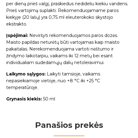
per dieną prieš valgį, praskiedus nedideliu kiekiu vandens.
Prieš vartojimą suplakti. Rekomenduojamame paros
kiekyje (20 lašų) yra 0,75 ml eleuterokoko skystojo
ekstrakto.
Įspėjimai:
Neviršyti rekomenduojamos paros dozės.
Maisto papildas neturėtų būti vartojamas kaip maisto
pakaitalas. Nerekomenduojama vartoti nėštumo ir
žindymo laikotarpiu, vaikams iki 12 metų bei esant
individualiam sudedamųjų dalių netoleravimui.
Laikymo sąlygos:
Laikyti tamsioje, vaikams
nepasiekiamoje vietoje, nuo +8 °C iki +25 °C
temperatūroje.
Grynasis kiekis:
50 ml
Panašios prekės