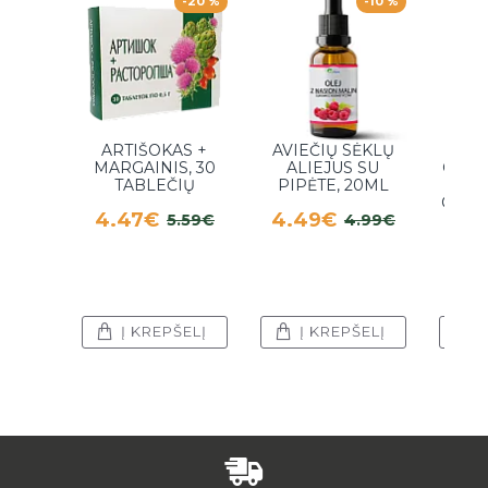
-20 %
-10 %
ARTIŠOKAS +
AVIEČIŲ SĖKLŲ
MARGAINIS, 30
ALIEJUS SU
GLIU
TABLEČIŲ
PIPĖTE, 20ML
CHON
4.47€
4.49€
5.59€
4.99€
+
T
13.
Į KREPŠELĮ
Į KREPŠELĮ
Į