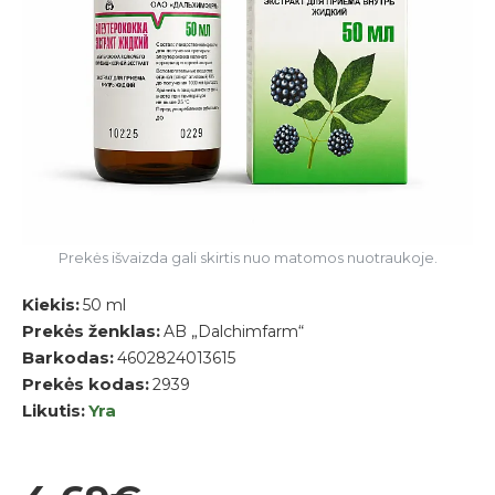
Prekės išvaizda gali skirtis nuo matomos nuotraukoje.
Kiekis:
50 ml
Prekės ženklas:
AB „Dalchimfarm“
Barkodas:
4602824013615
Prekės kodas:
2939
Likutis:
Yra