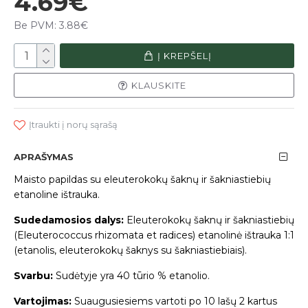
4.69€
Be PVM: 3.88€
Į KREPŠELĮ
KLAUSKITE
Įtraukti į norų sąrašą
APRAŠYMAS
Maisto papildas su eleuterokokų šaknų ir šakniastiebių
etanoline ištrauka.
Sudedamosios dalys:
Eleuterokokų šaknų ir šakniastiebių
(Eleuterococcus rhizomata et radices) etanolinė ištrauka 1:1
(etanolis, eleuterokokų šaknys su šakniastiebiais).
Svarbu:
Sudėtyje yra 40 tūrio % etanolio.
Vartojimas:
Suaugusiesiems vartoti po 10 lašų 2 kartus