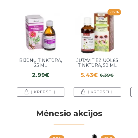
-15 %
BIJŪNŲ TINKTŪRA,
JUTAVIT EŽIUOLĖS
25 ML
TINKTŪRA, 50 ML
E
2.99€
5.43€
6.39€
Į KREPŠELĮ
Į KREPŠELĮ
Mėnesio akcijos