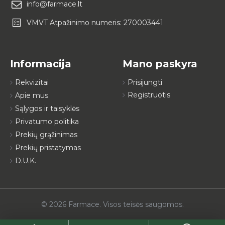
info@farmace.lt
VMVT Atpažinimo numeris: 270003441
Informacija
Mano paskyra
Rekvizitai
Prisijungti
Registruotis
Apie mus
Sąlygos ir taisyklės
Privatumo politika
Prekių grąžinimas
Prekių pristatymas
D.U.K.
© 2026 Farmace. Visos teisės saugomos.