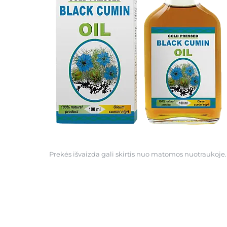
Prekės išvaizda gali skirtis nuo matomos nuotraukoje.