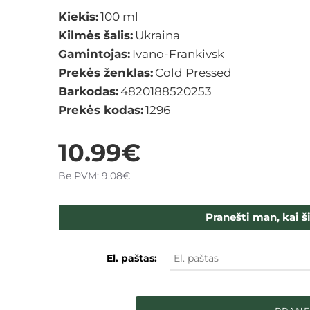
Kiekis:
100 ml
Kilmės šalis:
Ukraina
Gamintojas:
Ivano-Frankivsk
Prekės ženklas:
Cold Pressed
Barkodas:
4820188520253
Prekės kodas:
1296
10.99€
Be PVM: 9.08€
Pranešti man, kai š
El. paštas: