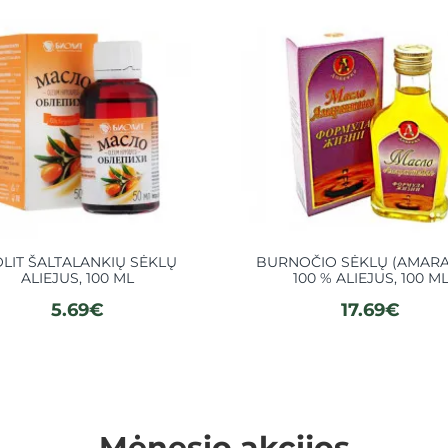
OLIT ŠALTALANKIŲ SĖKLŲ
BURNOČIO SĖKLŲ (AMAR
ALIEJUS, 100 ML
100 % ALIEJUS, 100 M
5.69€
17.69€
Mėnesio akcijos