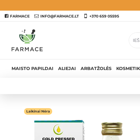
FARMACE
INFO@FARMACE.LT
+370 659 05595
MAISTO PAPILDAI
ALIEJAI
ARBATŽOLĖS
KOSMETIK
Laikinai Nėra