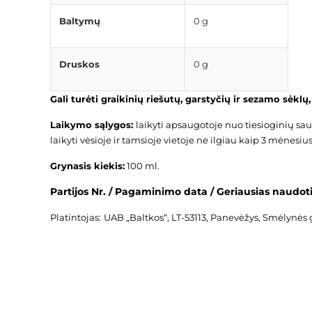
Baltymų
0 g
Druskos
0 g
Gali turėti graikinių riešutų, garstyčių ir sezamo sėkl
Laikymo sąlygos:
laikyti apsaugotoje nuo tiesioginių sa
laikyti vėsioje ir tamsioje vietoje ne ilgiau kaip 3 mėnesius
Grynasis kiekis:
100 ml.
Partijos Nr. / Pagaminimo data / Geriausias naudoti
Platintojas:
UAB „Baltkos“, LT-53113, Panevėžys, Smėlynės g.