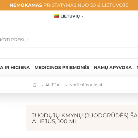
NEMOKAMAS
PRISTATYMAS NUO 50 € LIETUVOJE
LIETUVIŲ
A IR HIGIENA
MEDICINOS PRIEMONĖS
NAMŲ APYVOKA
ALIEJAI
Natūralūs aliejai
JUODŲJŲ KMYNŲ (JUODGRŪDĖS) ŠA
ALIEJUS, 100 ML