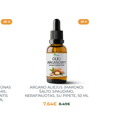
-25 %
-10 %
PŪNAS
ARGANO ALIEJUS (MAROKO)
MANUK
IS,
ŠALTO SPAUDIMO,
NAUJOS
NTIS
NERAFINUOTAS, SU PIPETE, 50 ML
ML
7.64€
8.49€