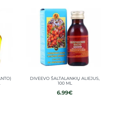
Laikinai 
ANTO)
DIVEEVO ŠALTALANKIŲ ALIEJUS,
KEDRŲ
L
100 ML
S
6.99€