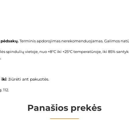
ų, pėdsakų.
Terminis apdorojimas nerekomenduojamas. Galimos natūr
ulės spindulių vietoje, nuo +8°C iki +25°C temperatūroje, iki 85% sa
.
 iki
: žiūrėti ant pakuotės.
 112.
Panašios prekės