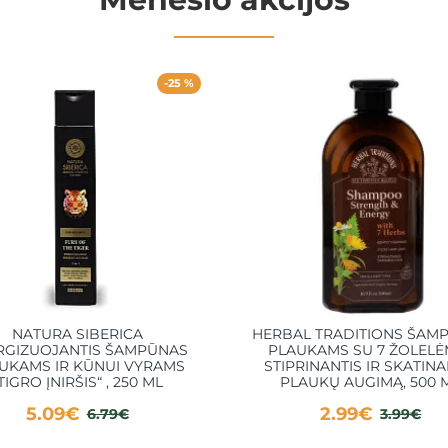
-25 %
NATURA SIBERICA
HERBAL TRADITIONS ŠAM
RGIZUOJANTIS ŠAMPŪNAS
PLAUKAMS SU 7 ŽOLELĖM
UKAMS IR KŪNUI VYRAMS
STIPRINANTIS IR SKATINA
TIGRO ĮNIRŠIS“ , 250 ML
PLAUKŲ AUGIMĄ, 500 
5.09€
2.99€
6.79€
3.99€