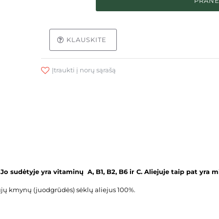
PRANE
KLAUSKITE
Įtraukti į norų sąrašą
.
Jo sudėtyje yra
vitaminų A, B1, B2, B6 ir C. Aliejuje taip pat yra m
jų kmynų (juodgrūdės) sėklų aliejus 100%.