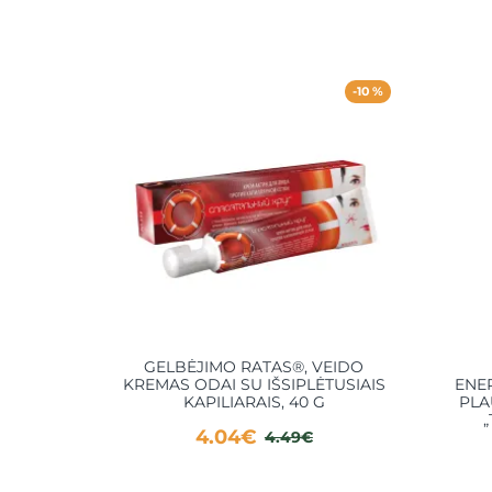
-10 %
GELBĖJIMO RATAS®, VEIDO
KREMAS ODAI SU IŠSIPLĖTUSIAIS
ENE
KAPILIARAIS, 40 G
PLA
„
4.04€
4.49€