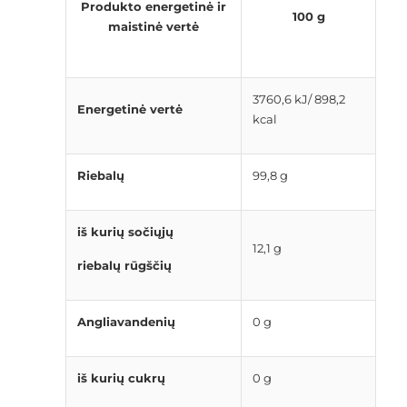
Produkto energetinė ir
100 g
maistinė vertė
3760,6 kJ/ 898,2
Energetinė vertė
kcal
Riebalų
99,8 g
iš kurių sočiųjų
12,1 g
riebalų rūgščių
Angliavandenių
0 g
iš kurių cukrų
0 g