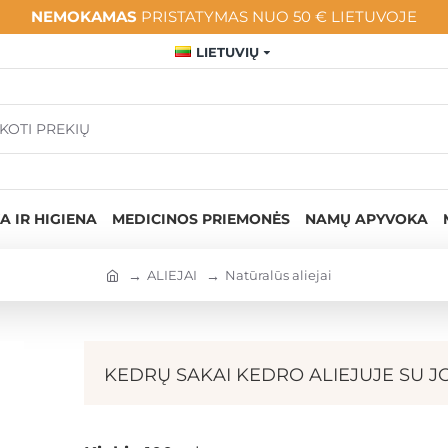
NEMOKAMAS
PRISTATYMAS NUO 50 € LIETUVOJE
LIETUVIŲ
A IR HIGIENA
MEDICINOS PRIEMONĖS
NAMŲ APYVOKA
ALIEJAI
Natūralūs aliejai
KEDRŲ SAKAI KEDRO ALIEJUJE SU J