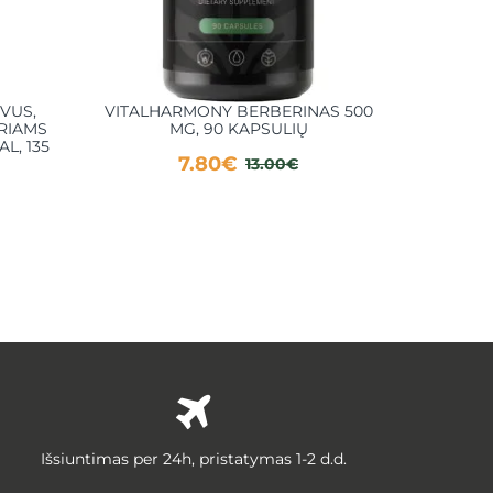
VUS,
VITALHARMONY BERBERINAS 500
ETE
RIAMS
MG, 90 KAPSULIŲ
SUŽADIN
L, 135
7.80€
13.00€
Išsiuntimas per 24h, pristatymas 1-2 d.d.