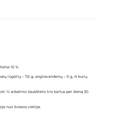
teliai 10 %.
balų rūgščių – 7,6 g, angliavandenių – 0 g, iš kurių
oti ½ arbatinio šaukštelio tris kartus per dieną 30
je nuo šviesos vietoje.