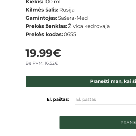
Kiekis:
100 ml
Kilmės šalis:
Rusija
Gamintojas:
Sašera-Med
Prekės ženklas:
Živica kedrovaja
Prekės kodas:
0655
19.99€
Be PVM: 16.52€
Pranešti man, kai š
El. paštas:
PRANE