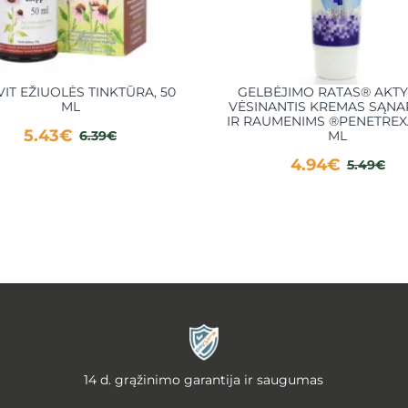
VIT EŽIUOLĖS TINKTŪRA, 50
GELBĖJIMO RATAS® AKTY
ML
VĖSINANTIS KREMAS SĄNA
IR RAUMENIMS ®PENETREXA
5.43€
6.39€
ML
4.94€
5.49€
14 d. grąžinimo garantija ir saugumas