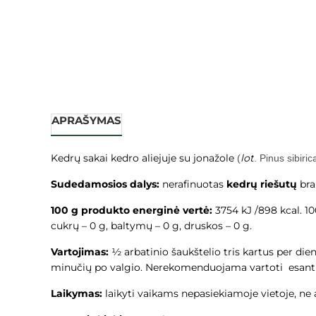
APRAŠYMAS
Kedrų sakai kedro aliejuje su jonažole
lot
(
. Pinus sibiric
Sudedamosios dalys:
nerafinuotas
kedrų riešutų
bra
100 g produkto energinė vertė:
3754 kJ /898 kcal. 10
cukrų – 0 g, baltymų – 0 g, druskos – 0 g.
Vartojimas:
½ arbatinio šaukštelio tris kartus per die
minučių po valgio. Nerekomenduojama vartoti esant 
Laikymas:
laikyti vaikams nepasiekiamoje vietoje, ne 