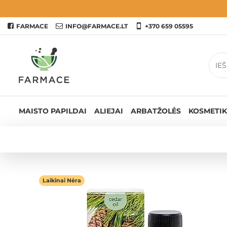
FARMACE
INFO@FARMACE.LT
+370 659 05595
MAISTO PAPILDAI
ALIEJAI
ARBATŽOLĖS
KOSMETIK
Laikinai Nėra