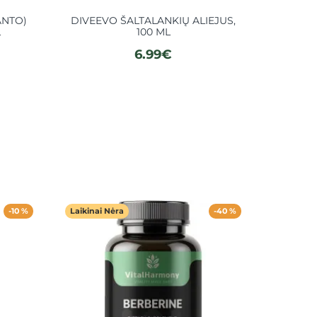
ANTO)
DIVEEVO ŠALTALANKIŲ ALIEJUS,
KEDRŲ
L
100 ML
SU Ž
6.99€
-10 %
Laikinai Nėra
-40 %