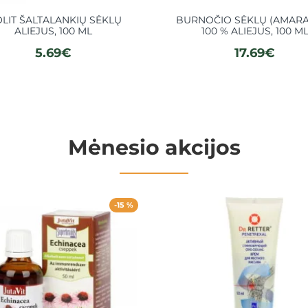
OLIT ŠALTALANKIŲ SĖKLŲ
BURNOČIO SĖKLŲ (AMAR
ALIEJUS, 100 ML
100 % ALIEJUS, 100 M
5.69€
17.69€
Mėnesio akcijos
-15 %