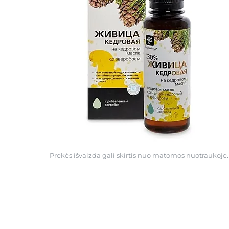
Prekės išvaizda gali skirtis nuo matomos nuotraukoje.