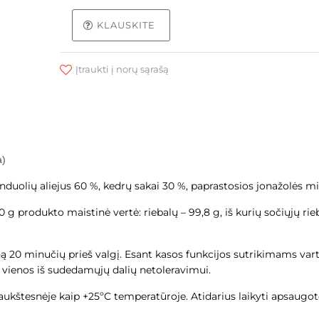
KLAUSKITE
Įtraukti į norų sąrašą
a)
nduolių aliejus 60 %, kedrų sakai 30 %, paprastosios jonažolės mil
0 g produkto maistinė vertė: riebalų – 99,8 g, iš kurių sočiųjų rie
ną 20 minučių prieš valgį. Esant kasos funkcijos sutrikimams vart
vienos iš sudedamųjų dalių netoleravimui.
aukštesnėje kaip +25ºC temperatūroje. Atidarius laikyti apsaugoto