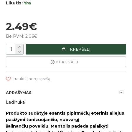
Likutis:
Yra
2.49€
Be PVM: 2.06€
Į KREPŠELĮ
KLAUSKITE
Įtraukti į norų sąrašą
APRAŠYMAS
Ledinukai
Produkto sudėtyje esantis p
ipirmėčių eterinis aliejus
pasižymi tonizuojančiu, nuovargį
šalinančiu poveikiu. Mentolis padeda palaikyti