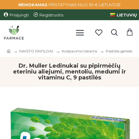
NEMOKAMAS
PRISTATYMAS NUO 50 € LIETUVOJE
Prisijungti
Registruotis
LIETUVIŲ
MAISTO PAPILDAI
Kvėpavimo takams
Pastilės gerklei
Dr. Muller Ledinukai su pipirmėčių
eteriniu aliejumi, mentoliu, medumi ir
vitaminu C, 9 pastilės