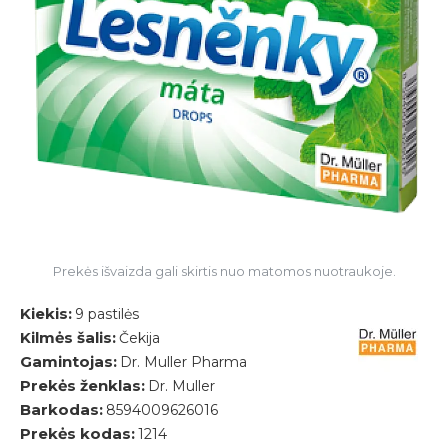
Prekės išvaizda gali skirtis nuo matomos nuotraukoje.
Kiekis:
9 pastilės
Kilmės šalis:
Čekija
Gamintojas:
Dr. Muller Pharma
Prekės ženklas:
Dr. Muller
Barkodas:
8594009626016
Prekės kodas:
1214