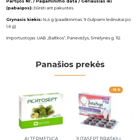
Partijos Nr. / Pagaminimo data / Geriausias iki
(pabaigos):
žiūrėti ant pakuotės.
Grynasis kiekis:
14,4 g (paaiškinimas: 9 čiulpiami ledinukai po
1,6 g)
Importuotojas: UAB „Baltkos“, Panevėžys, Smėlynės g. 112.
Panašios prekės
-15 %
ALTERMEDICA
JUTASEPT BRAŠKIŲ,
JU