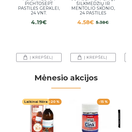
PICHTOSEPT
ŠILKMEDŽIŲ IR
PASTILĖS GERKLEI,
MENTOLIO SKONIO,
24 VNT.
24 PASTILĖS
4.19€
4.58€
5.38€
Į KREPŠELĮ
Į KREPŠELĮ
Mėnesio akcijos
Laikinai Nėra
-20 %
-15 %