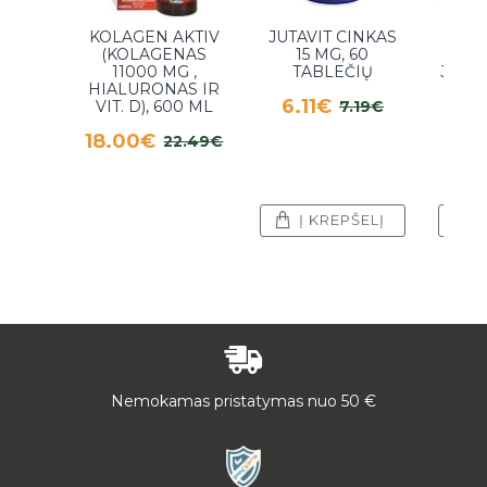
KOLAGEN AKTIV
JUTAVIT CINKAS
HER
(KOLAGENAS
15 MG, 60
S
11000 MG ,
TABLEČIŲ
JUOD
HIALURONAS IR
6.11€
VIT. D), 600 ML
7.19€
EK
70
18.00€
22.49€
BU
6.
Į KREPŠELĮ
Į
Nemokamas pristatymas nuo 50 €