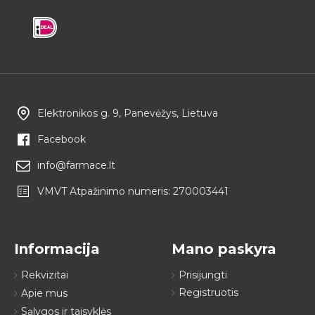
Elektronikos g. 9, Panevėžys, Lietuva
Facebook
info@farmace.lt
VMVT Atpažinimo numeris: 270003441
Informacija
Mano paskyra
Rekvizitai
Prisijungti
Registruotis
Apie mus
Sąlygos ir taisyklės