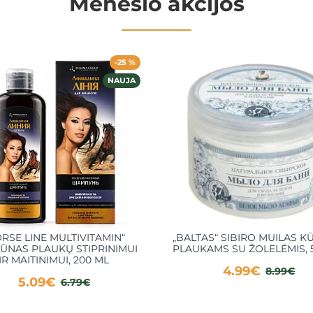
Mėnesio akcijos
-25 %
NAUJA
RSE LINE MULTIVITAMIN“
„BALTAS“ SIBIRO MUILAS KŪ
ŪNAS PLAUKŲ STIPRINIMUI
PLAUKAMS SU ŽOLELĖMIS, 
IR MAITINIMUI, 200 ML
4.99€
8.99€
5.09€
6.79€