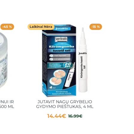
-45 %
Laikinai Nėra
-15 %
NUI IR
JUTAVIT NAGŲ GRYBELIO
KOS
500 ML
GYDYMO PIEŠTUKAS, 4 ML
14.44€
16.99€