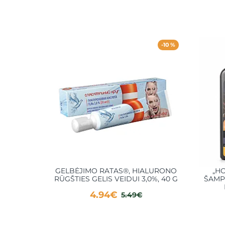
-10 %
GELBĖJIMO RATAS®, HIALURONO
„HO
RŪGŠTIES GELIS VEIDUI 3,0%, 40 G
ŠAMP
4.94€
5.49€