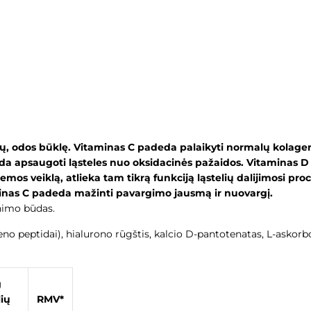
ių, odos būklę. Vitaminas C padeda palaikyti normalų kolageno
eda apsaugoti ląsteles nuo oksidacinės pažaidos. Vitaminas D
os veiklą, atlieka tam tikrą funkciją ląstelių dalijimosi pro
minas C padeda mažinti pavargimo jausmą ir nuovargį.
enimo būdas.
no peptidai), hialurono rūgštis, kalcio D-pantotenatas, L-askor
g
lių
RMV*