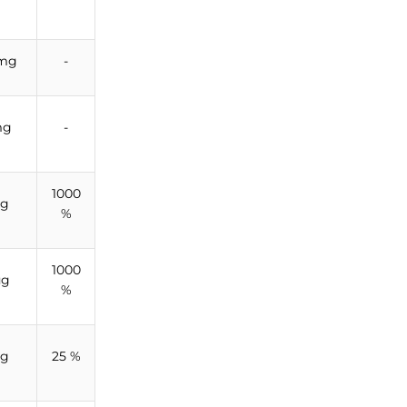
 mg
-
mg
-
1000
mg
%
1000
µg
%
mg
25 %