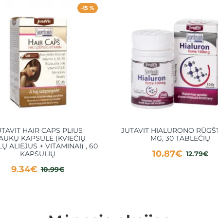
-15 %
UTAVIT HAIR CAPS PLIUS
JUTAVIT HIALURONO RŪGŠT
AUKŲ KAPSULĖ (KVIEČIŲ
MG, 30 TABLEČIŲ
 ALIEJUS + VITAMINAI) , 60
10.87€
KAPSULIŲ
12.79€
9.34€
10.99€