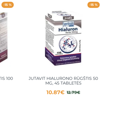
-15 %
-15 %
IS 100
JUTAVIT HIALURONO RŪGŠTIS 50
JUTA
MG, 45 TABLETĖS
(KOL
CINKAS,
10.87€
12.79€