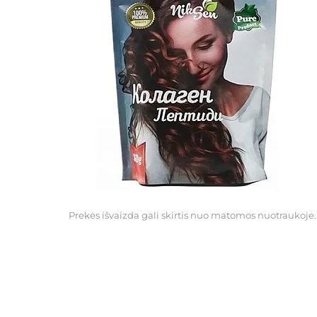
Prekės išvaizda gali skirtis nuo matomos nuotraukoje.