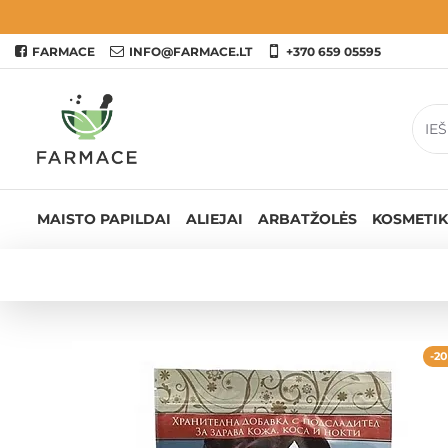
FARMACE
INFO@FARMACE.LT
+370 659 05595
MAISTO PAPILDAI
ALIEJAI
ARBATŽOLĖS
KOSMETIK
-20