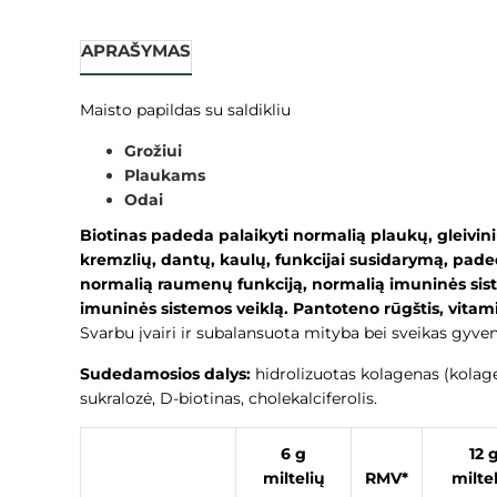
APRAŠYMAS
Maisto papildas su saldikliu
Grožiui
Plaukams
Odai
Biotinas padeda palaikyti normalią plaukų, gleivin
kremzlių, dantų, kaulų, funkcijai susidarymą, pad
normalią raumenų funkciją, normalią imuninės sistem
imuninės sistemos veiklą. Pantoteno rūgštis, vita
Svarbu įvairi ir subalansuota mityba bei sveikas gyv
Sudedamosios dalys:
hidrolizuotas kolagenas (kolage
sukralozė, D-biotinas, cholekalciferolis.
6 g
12 
miltelių
RMV*
milte