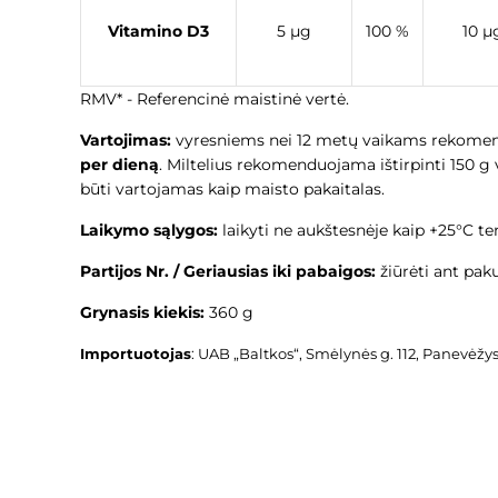
Vitamino D3
5 µg
100 %
10 µ
RMV* - Referencinė maistinė vertė.
Vartojimas:
vyresniems nei 12 metų vaikams rekom
per dieną
. Miltelius rekomenduojama ištirpinti 150 
būti vartojamas kaip maisto pakaitalas.
Laikymo sąlygos:
laikyti ne aukštesnėje kaip +25°C t
Partijos Nr. / Geriausias iki pabaigos:
žiūrė
Grynasis kiekis:
360 g
Importuotojas
:
UAB „Baltkos“, Smėlynės g. 112, Panevėžys