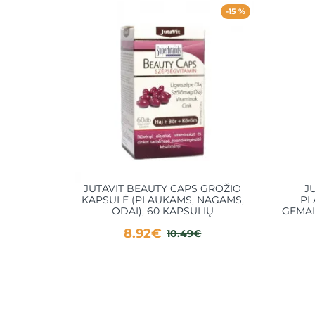
-15 %
JUTAVIT BEAUTY CAPS GROŽIO
J
KAPSULĖ (PLAUKAMS, NAGAMS,
PL
ODAI), 60 KAPSULIŲ
GEMALŲ
8.92€
10.49€