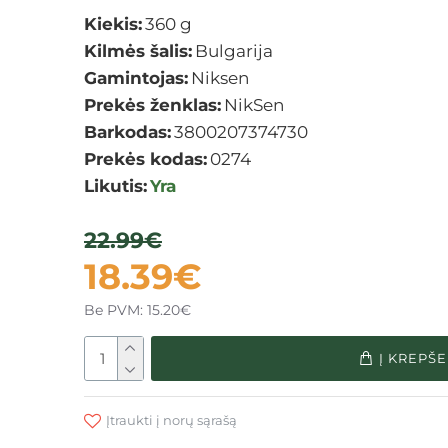
Kiekis:
360 g
Kilmės šalis:
Bulgarija
Gamintojas:
Niksen
Prekės ženklas:
NikSen
Barkodas:
3800207374730
Prekės kodas:
0274
Likutis:
Yra
22.99€
18.39€
Be PVM: 15.20€
Į KREPŠE
Įtraukti į norų sąrašą