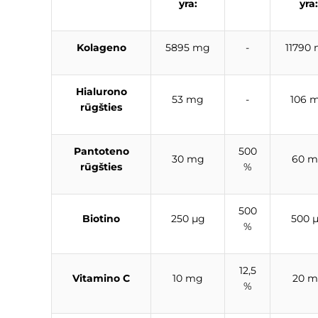
yra:
yra:
Kolageno
5895 mg
-
11790
Hialurono
53 mg
-
106 
rūgšties
Pantoteno
500
30 mg
60 
rūgšties
%
500
Biotino
250 µg
500 
%
12,5
Vitamino C
10 mg
20 
%