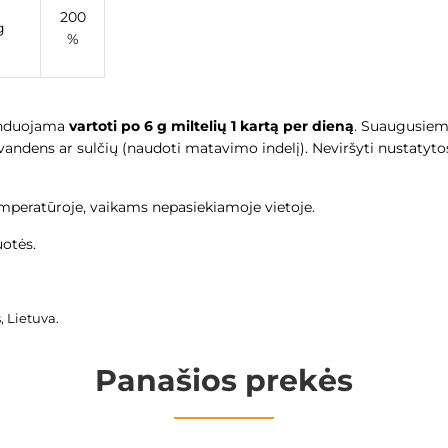
200
g
%
enduojama
vartoti po 6 g miltelių 1 kartą per dieną
. Suaugusie
g vandens ar sulčių (naudoti matavimo indelį). Neviršyti nustat
emperatūroje, vaikams nepasiekiamoje vietoje.
ti ant pakuotės.
, Lietuva.
Panašios prekės