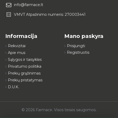
info@farmace.lt
VMVT Atpažinimo numeris: 270003441
Informacija
Mano paskyra
Rekvizitai
Prisijungti
Registruotis
Apie mus
Sąlygos ir taisyklės
Privatumo politika
Prekių grąžinimas
Prekių pristatymas
D.U.K.
© 2026 Farmace. Visos teisės saugomos.