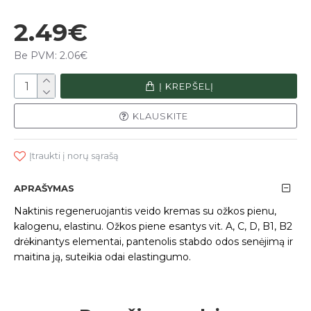
2.49€
Be PVM: 2.06€
Į KREPŠELĮ
KLAUSKITE
Įtraukti į norų sąrašą
APRAŠYMAS
Naktinis regeneruojantis veido kremas su ožkos pienu,
kalogenu, elastinu. Ožkos piene esantys vit. A, C, D, B1, B2
drėkinantys elementai, pantenolis stabdo odos senėjimą ir
maitina ją, suteikia odai elastingumo.