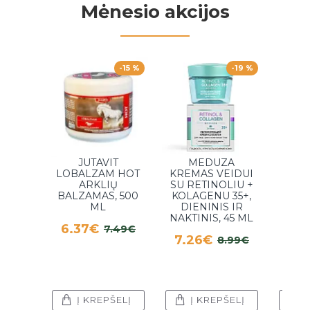
Mėnesio akcijos
-15 %
-19 %
JUTAVIT
MEDUZA
GE
LOBALZAM HOT
KREMAS VEIDUI
R
ARKLIŲ
SU RETINOLIU +
SU
BALZAMAS, 500
KOLAGENU 35+,
K
ML
DIENINIS IR
B
NAKTINIS, 45 ML
6.37€
7.49€
SĄ
7.26€
8.99€
STU
4.
Į KREPŠELĮ
Į KREPŠELĮ
Į