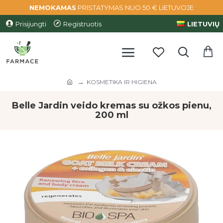
NEMOKAMAS
PRISTATYMAS NUO 50 € LIETUVOJE
Prisijungti
Registruotis
LIETUVIŲ
KOSMETIKA IR HIGIENA
Belle Jardin veido kremas su ožkos pienu,
200 ml