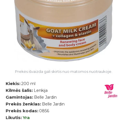
Prekės išvaizda gali skirtis nuo matomos nuotraukoje.
Kiekis:
200 ml
Kilmės šalis:
Lenkija
Gamintojas:
Belle Jardin
Prekės ženklas:
Belle Jardin
Prekės kodas:
0856
Likutis:
Yra