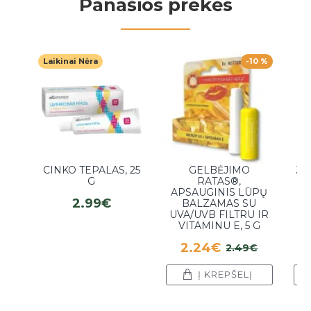
Panašios prekės
Laikinai Nėra
-10 %
CINKO TEPALAS, 25
GELBĖJIMO
JU
G
RATAS®,
APSAUGINIS LŪPŲ
BA
2.99€
BALZAMAS SU
UVA/UVB FILTRU IR
VITAMINU E, 5 G
2.24€
2.49€
Į KREPŠELĮ