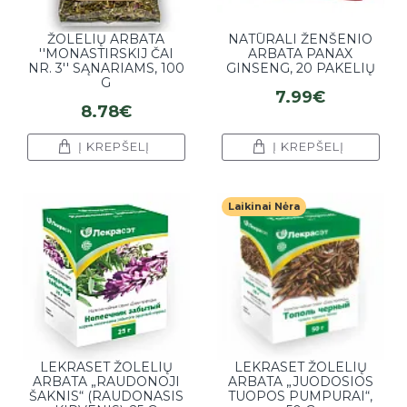
ŽOLELIŲ ARBATA
NATŪRALI ŽENŠENIO
''MONASTIRSKIJ ČAI
ARBATA PANAX
NR. 3'' SĄNARIAMS, 100
GINSENG, 20 PAKELIŲ
G
7.99€
8.78€
Į KREPŠELĮ
Į KREPŠELĮ
Laikinai Nėra
LEKRASET ŽOLELIŲ
LEKRASET ŽOLELIŲ
ARBATA „RAUDONOJI
ARBATA „JUODOSIOS
ŠAKNIS“ (RAUDONASIS
TUOPOS PUMPURAI“,