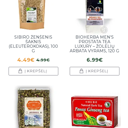
SIBIRO ŽENŠENIS
BIOHERBA MEN'S
ŠAKNIS
PROSTATA TEA
(ELEUTEROKOKAS), 100
LUXURY – ŽOLELIŲ
G
ARBATA VYRAMS, 120 G
4.49€
6.99€
4.99€
Į KREPŠELĮ
Į KREPŠELĮ