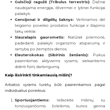
Gulsčioji ragužė (Tribulus terrestris):
Dažnai
naudojama energijai, ištvermei ir lytinei funkcijai
palaikyti.
Gencijonai ir dilgėlių šaknys:
Vertinamos dėl
teigiamo poveikio prostatos funkcijai ir šlapimo
takų veiklai.
Siauralapis gaurometis:
Natūrali priemonė,
padedanti palaikyti organizmo atsparumą ir
ramybę po įtemptos dienos.
Eleuterokokas (Sibirinis ženšenis):
Puikus
pasirinkimas aktyviems vyrams, siekiantiems
didinti fizinį darbingumą.
Kaip išsirinkti tinkamiausią mišinį?
Arbatos vyrams turėtų būti pasirenkamos pagal
individualius poreikius:
Sportuojantiems:
Ieškokite mišinių su
tonizuojančiomis žolelėmis, kurios gerina