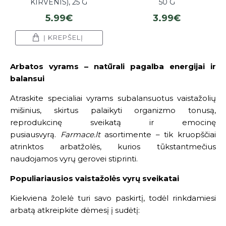
KIRVENIS), 25 G
50 G
5.99€
3.99€
Į KREPŠELĮ
Arbatos vyrams – natūrali pagalba energijai ir
balansui
Atraskite specialiai vyrams subalansuotus vaistažolių
mišinius, skirtus palaikyti organizmo tonusą,
reprodukcinę sveikatą ir emocinę
pusiausvyrą.
Farmace.lt
asortimente – tik kruopščiai
atrinktos arbatžolės, kurios tūkstantmečius
naudojamos vyrų gerovei stiprinti.
Populiariausios vaistažolės vyrų sveikatai
Kiekviena žolelė turi savo paskirtį, todėl rinkdamiesi
arbatą atkreipkite dėmesį į sudėtį: