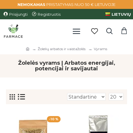
NEMOKAMAS
PRISTATYMAS NUO 50 € LIETUVOJE
Prisijungti
Registruotis
LIETUVIŲ
Žolelių arbatos ir vaistažolės
Vyrams
Žolelės vyrams | Arbatos energijai,
potencijai ir savijautai
-10 %