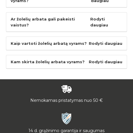
vyrams?
daugiau
Ar žolelių arbata gali pakeisti
Rodyti
vaistus?
daugiau
Kaip vartoti žolelių arbatą vyrams?
Rodyti daugiau
Kam skirta žolelių arbata vyrams?
Rodyti daugiau
Nemokamas pristatymas nuo 50 €
14 d. grąžinimo garantija ir saugumas