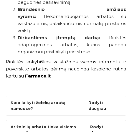
deguonies pasisavinimą.
Brandesnio amžiaus
vyrams:
Rekomenduojamos arbatos su
vaistažolėmis, palaikančiomis normalią prostatos
veiklą.
Dirbantiems įtemptą darbą:
Rinkitės
adaptogenines arbatas, kurios padeda
organizmui prisitaikyti prie streso.
Rinkitės kokybiškas vaistažoles vyrams internetu ir
paverskite arbatos gėrimą naudinga kasdiene rutina
kartu su
Farmace.lt
Kaip laikyti žolelių arbatą
Rodyti
namuose?
daugiau
Ar žolelių arbata tinka visiems
Rodyti