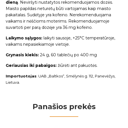
dieną
. Neviršyti nustatytos rekomenduojamos dozės.
Maisto papildas neturėtų būti vartojamas kaip maisto
pakaitalas. Sudėtyje yra kofeino. Nerekomenduojama
vaikams ir nėščioms moterims. Rekomenduojamoje
suvartoti per parą dozėje yra 36 mg kofeino.
Laikymo sąlygos:
laikyti sausoje, +25°C temperatūroje,
vaikams nepasiekiamoje vietoje.
Grynasis kiekis:
24 g, 60 tablečių po 400 mg
Geriausias iki pabaigos:
žiūrėti ant pakuotės.
Importuotojas
:
UAB „Baltkos“, Smėlynės g. 112, Panevėžys,
Lietuva.
Panašios prekės