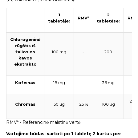
1
2
RMV*
RMV
tabletėje:
tabletėse:
Chlorogeninė
rūgštis iš
žaliosios
100 mg
-
200
-
kavos
ekstrakto
Kofeinas
18 mg
-
36 mg
-
250
Chromas
50 µg
125 %
100 µg
%
RMV* - Referencinė maistinė vertė.
Vartojimo būdas:
vartoti po 1 tabletę 2 kartus per