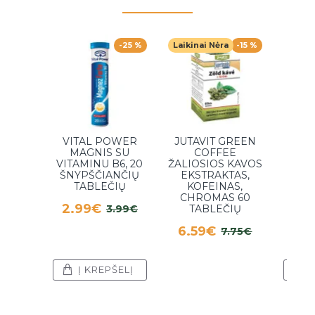
-25 %
Laikinai Nėra
-15 %
VITAL POWER
JUTAVIT GREEN
MAGNIS SU
COFFEE
OR
VITAMINU B6, 20
ŽALIOSIOS KAVOS
CHR
ŠNYPŠČIANČIŲ
EKSTRAKTAS,
M
TABLEČIŲ
KOFEINAS,
T
CHROMAS 60
2.99€
7.
3.99€
TABLEČIŲ
6.59€
7.75€
Į KREPŠELĮ
Į