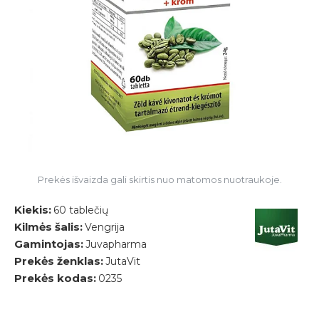
Prekės išvaizda gali skirtis nuo matomos nuotraukoje.
Kiekis:
60 tablečių
Kilmės šalis:
Vengrija
Gamintojas:
Juvapharma
Prekės ženklas:
JutaVit
Prekės kodas:
0235