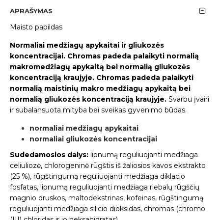
APRAŠYMAS
Maisto papildas
Normaliai medžiagų apykaitai ir gliukozės
koncentracijai. Chromas padeda palaikyti normalią
makromedžiagų apykaitą bei normalią gliukozės
koncentraciją kraujyje. Chromas padeda palaikyti
normalią maistinių makro medžiagų apykaitą bei
normalią gliukozės koncentraciją kraujyje.
Svarbu įvairi
ir subalansuota mityba bei sveikas gyvenimo būdas.
normaliai medžiagų apykaitai
normaliai gliukozės koncentracijai
Sudedamosios dalys:
lipnumą reguliuojanti medžiaga
celiuliozė, chlorogeninė rūgštis iš žaliosios kavos ekstrakto
(25 %), rūgštingumą reguliuojanti medžiaga diklacio
fosfatas, lipnumą reguliuojanti medžiaga riebalų rūgščių
magnio druskos, maltodekstrinas, kofeinas, rūgštingumą
reguliuojanti medžiaga silicio dioksidas, chromas (chromo
(III) chloridas ir jo heksahidratas).