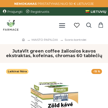
NEMOKAMAS
PRISTATYMAS NUO 50 € LIETUVOJE
Prisijungti
Registruotis
LIETUVIŲ
MAISTO PAPILDAI
Svorio kontrolei
JutaVit green coffee žaliosios kavos
ekstraktas, kofeinas, chromas 60 tablečių
Laikinai Nėra
-15 %