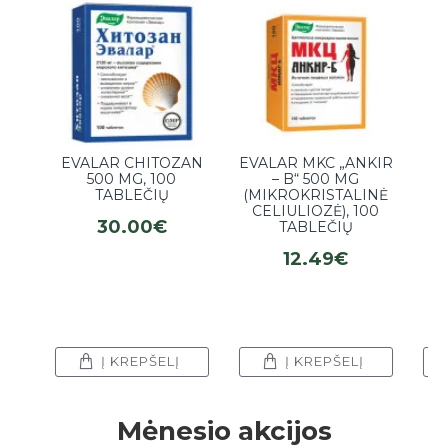
EVALAR CHITOZAN
EVALAR MKC „ANKIR
J
500 MG, 100
– B“ 500 MG
TABLEČIŲ
(MIKROKRISTALINĖ
CELIULIOZĖ), 100
30.00€
TABLEČIŲ
12.49€
Į KREPŠELĮ
Į KREPŠELĮ
Mėnesio akcijos