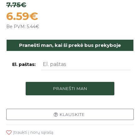
7.75€
6.59€
Be PVM: 5.44€
Pranešti man, kai ši prekė bus prekyboje
El. paštas:
PRANEŠTI MAN
KLAUSKITE
Įtraukti į norų sąrašą