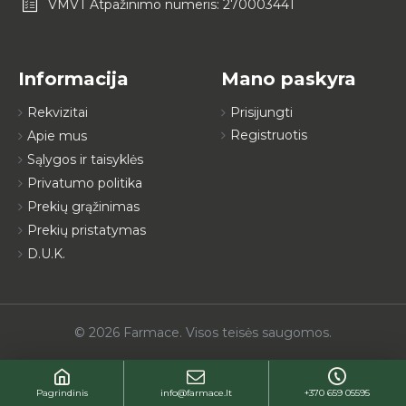
VMVT Atpažinimo numeris: 270003441
Informacija
Mano paskyra
Rekvizitai
Prisijungti
Registruotis
Apie mus
Sąlygos ir taisyklės
Privatumo politika
Prekių grąžinimas
Prekių pristatymas
D.U.K.
© 2026 Farmace. Visos teisės saugomos.
Pagrindinis
info@farmace.lt
+370 659 05595