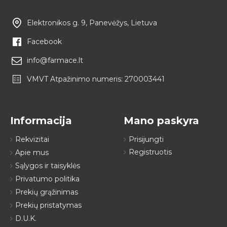
Elektronikos g. 9, Panevėžys, Lietuva
Facebook
info@farmace.lt
VMVT Atpažinimo numeris: 270003441
Informacija
Mano paskyra
Rekvizitai
Prisijungti
Registruotis
Apie mus
Sąlygos ir taisyklės
Privatumo politika
Prekių grąžinimas
Prekių pristatymas
D.U.K.