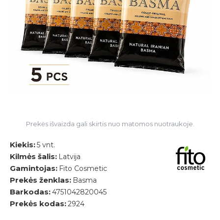
Prekės išvaizda gali skirtis nuo matomos nuotraukoje.
Kiekis:
5 vnt.
Kilmės šalis:
Latvija
Gamintojas:
Fito Cosmetic
Prekės ženklas:
Basma
Barkodas:
4751042820045
Prekės kodas:
2924