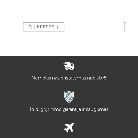
Į KREPŠELĮ
Į
Nemokamas pristatymas nuo 50 €
14 d. grąžinimo garantija ir saugumas