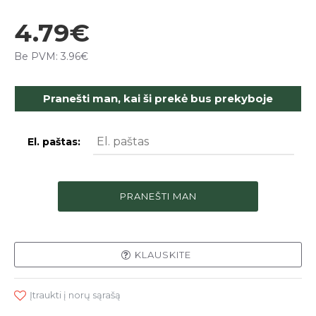
4.79€
Be PVM: 3.96€
Pranešti man, kai ši prekė bus prekyboje
El. paštas:
PRANEŠTI MAN
KLAUSKITE
Įtraukti į norų sąrašą