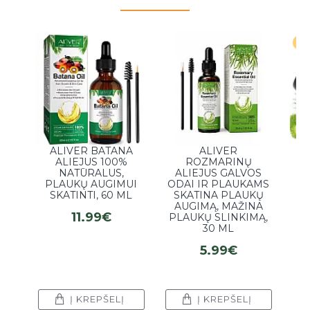
La
ALIVER BATANA
ALIVER
ALIEJUS 100%
ROZMARINŲ
NATŪRALUS,
ALIEJUS GALVOS
PLAUKŲ AUGIMUI
ODAI IR PLAUKAMS
SKATINTI, 60 ML
SKATINA PLAUKŲ
K
AUGIMĄ, MAŽINA
11.99€
PLAUKŲ SLINKIMĄ,
30 ML
5.99€
Į KREPŠELĮ
Į KREPŠELĮ