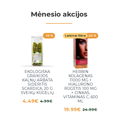
Mėnesio akcijos
-10 %
Laikinai Nėra
-20 %
EKOLOGIŠKA
HERBIN
GE
GRAIKIJOS
KOLAGENAS
R
KALNŲ ARBATA
11000 MG +
I
SIDERITIS
HIALURONO
H
SCARDICA, 20 G
RŪGŠTIS 100 MG
K
SVEIKŲ KŪGELIŲ
+ CINKAS,
E
VITAMINAS C, 600
INT
4.49€
4.99€
ML
19.99€
4.
24.99€