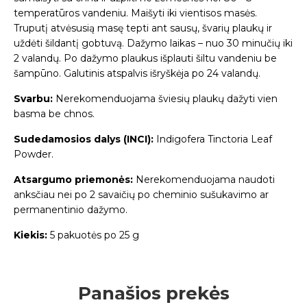
temperatūros vandeniu. Maišyti iki vientisos masės.
Truputį atvėsusią masę tepti ant sausų, švarių plaukų ir
uždėti šildantį gobtuvą. Dažymo laikas – nuo 30 minučių iki
2 valandų. Po dažymo plaukus išplauti šiltu vandeniu be
šampūno. Galutinis atspalvis išryškėja po 24 valandų.
Svarbu:
Nerekomenduojama šviesių plaukų dažyti vien
basma be chnos.
Sudedamosios dalys (INCI):
Indigofera Tinctoria Leaf
Powder.
Atsargumo priemonės:
Nerekomenduojama naudoti
anksčiau nei po 2 savaičių po cheminio sušukavimo ar
permanentinio dažymo.
Kiekis:
5 pakuotės po
25 g
Panašios prekės