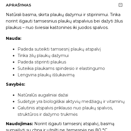
APRAŠYMAS
Natūrali basma, skirta plaukų dažymui ir stiprinimui. Tinka
norint išgauti tamsesnius plaukų atspalvius bei dažyti žilus
plaukus – nuo šviesiai kaštoninės iki juodos spalvos.
Nauda:
Padeda suteikti tamsesnį plaukų atspalvį
Tinka žilų plaukų dažymui
Padeda stiprinti plaukus
Suteikia plaukams spindesio ir elastingumo
Lengvina plaukų iššukavimą
Savybės:
Natūralūs augaliniai dažai
Sudėtyje yra biologiškai aktyvių medžiagų ir vitaminų
Galutinis atspalvis priklauso nuo plaukų spalvos,
struktūros ir dažymo trukmės
Naudojimas:
Norint išgauti tamsesnį atspalvį, basmą
sumaišyti su chna ir užpilti ne žemesnės nei 80 °C