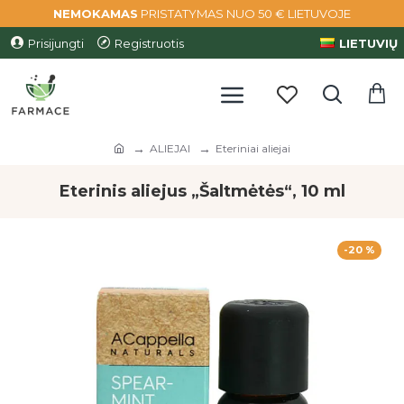
NEMOKAMAS
PRISTATYMAS NUO 50 € LIETUVOJE
Prisijungti
Registruotis
LIETUVIŲ
ALIEJAI
Eteriniai aliejai
Eterinis aliejus „Šaltmėtės“, 10 ml
-20 %