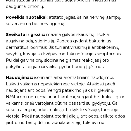
kuris sužadina malonias asociacijas. Aliejus mėgstamas
daugumai žmonių.
Poveikis nuotaikai:
atstato jėgas, šalina nervinę įtampą,
susierzinimą bei nervingumą.
Sveikata ir grožis:
mažina galvos skausmą. Puikiai
atgaivina odą, stiprina ją. Padeda gydant bakterinius
dermatitus, bėrimus. Jis turi antivirusinių ir antibakterinių
savybių, kovoja su kvėpavimo takų infekcijos simptomais.
Puikiai gaivina orą, slopina neigiamas reakcijas į oro
pokyčius. Teigiamai veikia gydant uodų įgėlimus.
Naudojimas:
išoriniam arba aromatiniam naudojimui.
Laikyti vaikams nepasiekiamoje vietoje. Atskiesti prieš
naudojant ant odos. Vengti patekimo į akis ir gleivinę.
Nėštumo metu, maitinant krūtimi, sergant bet kokia liga ir
vaikams, prieš vartojant būtina pasitarti su gydytoju. Gali
sukelti alerginę odos reakciją. Laikykite vėsioje, tamsioje
vietoje. Prieš naudojant eterinį aliejų ant odos, atlikite odos
jautrumo testą dėl individualaus aliejų toleravimo.