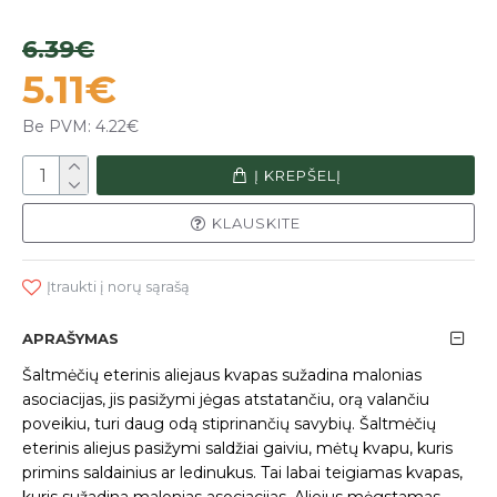
6.39€
5.11€
Be PVM: 4.22€
Į KREPŠELĮ
KLAUSKITE
Įtraukti į norų sąrašą
APRAŠYMAS
Šaltmėčių eterinis aliejaus kvapas sužadina malonias
asociacijas, jis pasižymi jėgas atstatančiu, orą valančiu
poveikiu, turi daug odą stiprinančių savybių. Šaltmėčių
eterinis aliejus pasižymi saldžiai gaiviu, mėtų kvapu, kuris
primins saldainius ar ledinukus. Tai labai teigiamas kvapas,