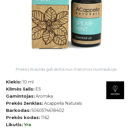
Prekės išvaizda gali skirtis nuo matomos nuotraukoje.
Kiekis:
10 ml
Kilmės šalis:
ES
Gamintojas:
Aromika
Prekės ženklas:
Acappella Naturals
Barkodas:
5060574618402
Prekės kodas:
1162
Likutis:
Yra