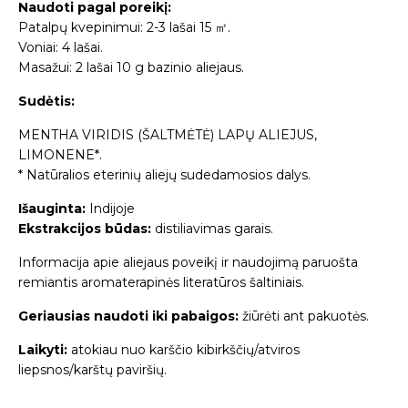
Naudoti pagal poreikį:
Patalpų kvepinimui: 2-3 lašai 15 ㎡.
Voniai: 4 lašai.
Masažui: 2 lašai 10 g bazinio aliejaus.
Sudėtis:
MENTHA VIRIDIS (ŠALTMĖTĖ) LAPŲ ALIEJUS,
LIMONENE*.
* Natūralios eterinių aliejų sudedamosios dalys.
Išauginta:
Indijoje
Ekstrakcijos būdas:
distiliavimas garais.
Informacija apie aliejaus poveikį ir naudojimą paruošta
remiantis aromaterapinės literatūros šaltiniais.
Geriausias naudoti iki pabaigos:
žiūrėti ant pakuotės.
Laikyti:
atokiau nuo karščio kibirkščių/atviros
liepsnos/karštų paviršių.