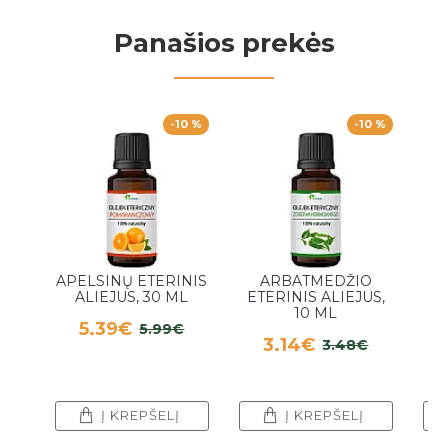
Panašios prekės
-10 %
-10 %
APELSINŲ ETERINIS
ARBATMEDŽIO
ALIEJUS, 30 ML
ETERINIS ALIEJUS,
ET
10 ML
5.39€
5.99€
3.14€
3.48€
Į KREPŠELĮ
Į KREPŠELĮ