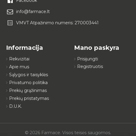
Facebook
info@farmace.lt
VMVT Atpažinimo numeris: 270003441
Informacija
Mano paskyra
Rekvizitai
Prisijungti
Registruotis
Apie mus
Sąlygos ir taisyklės
Privatumo politika
Prekių grąžinimas
Prekių pristatymas
D.U.K.
© 2026 Farmace. Visos teisės saugomos.