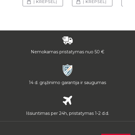
Į KREPŠELĮ
Į KREPŠELĮ
Į
Nemokamas pristatymas nuo 50 €
14 d. grąžinimo garantija ir saugumas
Išsiuntimas per 24h, pristatymas 1-2 d.d.