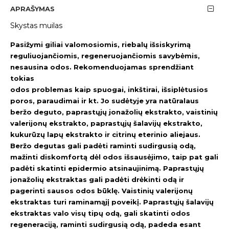
APRAŠYMAS
Skystas muilas
Pasižymi giliai valomosiomis, riebalų išsiskyrimą
reguliuojančiomis, regeneruojančiomis savybėmis,
nesausina odos. Rekomenduojamas sprendžiant
tokias
odos problemas kaip spuogai, inkštirai, išsiplėtusios
poros, paraudimai ir kt. Jo sudėtyje yra natūralaus
beržo deguto, paprastųjų jonažolių ekstrakto, vaistinių
valerijonų ekstrakto, paprastųjų šalavijų ekstrakto,
kukurūzų lapų ekstrakto ir citrinų eterinio aliejaus.
Beržo degutas gali padėti raminti sudirgusią odą,
mažinti diskomfortą dėl odos išsausėjimo, taip pat gali
padėti skatinti epidermio atsinaujinimą. Paprastųjų
jonažolių ekstraktas gali padėti drėkinti odą ir
pagerinti sausos odos būklę. Vaistinių valerijonų
ekstraktas turi raminamąjį poveikį. Paprastųjų šalavijų
ekstraktas valo visų tipų odą, gali skatinti odos
regeneraciją, raminti sudirgusią odą, padeda esant