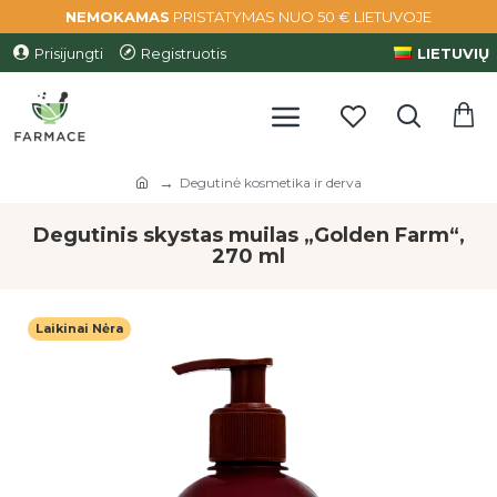
NEMOKAMAS
PRISTATYMAS NUO 50 € LIETUVOJE
Prisijungti
Registruotis
LIETUVIŲ
Degutinė kosmetika ir derva
Degutinis skystas muilas „Golden Farm“,
270 ml
Laikinai Nėra