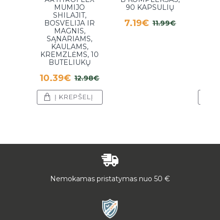
MUMIJO
90 KAPSULIŲ
11.
SHILAJIT,
7.19€
BOSVELIJA IR
11.99€
MAGNIS,
SĄNARIAMS,
KAULAMS,
KREMZLĖMS, 10
BUTELIUKŲ
10.39€
12.98€
Į KREPŠELĮ
Į
Nemokamas pristatymas nuo 50 €