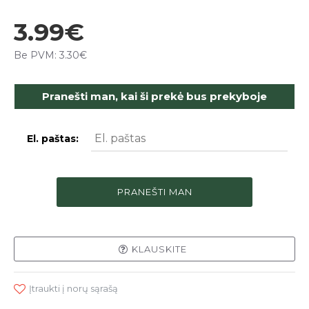
3.99€
Be PVM: 3.30€
Pranešti man, kai ši prekė bus prekyboje
El. paštas:
PRANEŠTI MAN
KLAUSKITE
Įtraukti į norų sąrašą