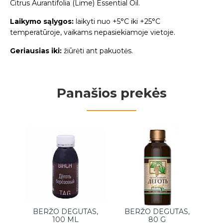
Citrus Aurantifolia (Lime) Essential Oil.
Laikymo sąlygos:
laikyti nuo +5°C iki +25°C
temperatūroje, vaikams nepasiekiamoje vietoje.
Geriausias iki:
žiūrėti ant pakuotės.
Panašios prekės
BERŽO DEGUTAS,
BERŽO DEGUTAS,
D
100 ML
80 G