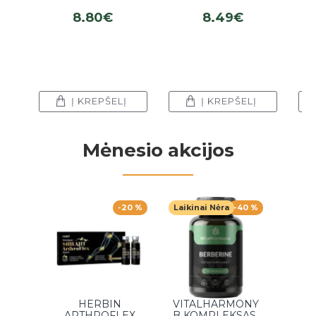
P
8.80€
8.49€
Į KREPŠELĮ
Į KREPŠELĮ
Mėnesio akcijos
-20 %
Laikinai Nėra
-40 %
HERBIN
VITALHARMONY
TRI
ARTHROFLEX
B KOMPLEKSAS,
K