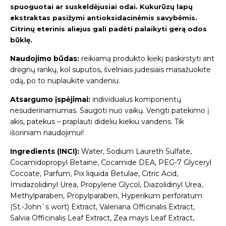
spuoguotai ar suskeldėjusiai odai. Kukurūzų lapų
ekstraktas pasižymi antioksidacinėmis savybėmis.
Citrinų eterinis aliejus gali padėti palaikyti gerą odos
būklę.
Naudojimo būdas:
reikiamą produkto kiekį paskirstyti ant
drėgnų rankų, kol suputos, švelniais judesiais masažuokite
odą, po to nuplaukite vandeniu.
Atsargumo įspėjimai:
individualus komponentų
nesuderinamumas. Saugoti nuo vaikų. Vengti patekimo į
akis, patekus – praplauti dideliu kiekiu vandens. Tik
išoriniam naudojimui!
Ingredients (INCI):
Water, Sodium Laureth Sulfate,
Cocamidopropyl Betaine, Cocamide DEA, PEG-7 Glyceryl
Cocoate, Parfum, Pix liquida Betulae, Citric Acid,
Imidazolidinyl Urea, Propylene Glycol, Diazolidinyl Urea,
Methylparaben, Propylparaben, Hyperikum perforatum
(St.-John`s wort) Extract, Valeriana Officinalis Extract,
Salvia Officinalis Leaf Extract, Zea mays Leaf Extract,