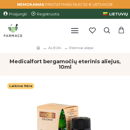
NEMOKAMAS
PRISTATYMAS NUO 50 € LIETUVOJE
Prisijungti
Registruotis
LIETUVIŲ
ALIEJAI
Eteriniai aliejai
Medicalfort bergamočių eterinis aliejus,
10ml
Laikinai Nėra