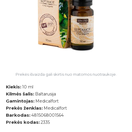
Prekės išvaizda gali skirtis nuo matomos nuotraukoje.
Kiekis:
10 ml
Kilmės šalis:
Baltarusija
Gamintojas:
Medicalfort
Prekės ženklas:
Medicalfort
Barkodas:
4815068001564
Prekės kodas:
2335