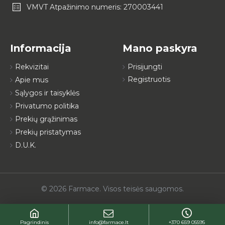
VMVT Atpažinimo numeris: 270003441
Informacija
Mano paskyra
Rekvizitai
Prisijungti
Registruotis
Apie mus
Sąlygos ir taisyklės
Privatumo politika
Prekių grąžinimas
Prekių pristatymas
D.U.K.
© 2026 Farmace. Visos teisės saugomos.
Pagrindinis
info@farmace.lt
+370 659 05595