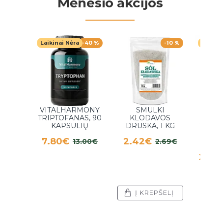
Mėnesio akcijos
Laikinai Nėra
-40 %
-10 %
Laikin
VITALHARMONY
SMULKI
TRIPTOFANAS, 90
KLODAVOS
KO
KAPSULIŲ
DRUSKA, 1 KG
1000
UOG
7.80€
2.42€
13.00€
2.69€
20.
Į KREPŠELĮ