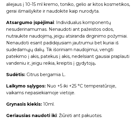
aliejaus į 10-15 ml kremo, toniko, gelio ar kitos kosmetikos,
gerai išmaišykite ir naudokite kaip nurodyta.
Atsargumo įspėjimai
: Individualus komponentų
nesuderinamumas. Nenaudoti ant pažeistos odos,
nutraukite naudojimą, jeigu atsiranda dirginimo požymiai.
Nenaudoti esant padidėjusiam jautrumui bet kuriai iš
sudedamųjų dalių. Tik išoriniam naudojimui, vengti
patekimo į akis, patekus į akis, nedelsiant gausiai praplauti
vandeniu ir, jeigu reikia, kreiptis į gydytoją
.
Sudėtis:
Citrus bergamia L.
Laikymo sąlygos:
Nuo +5 iki +25 °C temperatūroje,
vaikams nepasiekiamoje vietoje.
Grynasis kiekis:
10ml.
Geriausias naudoti iki
: Žiūrėti ant pakuotės.