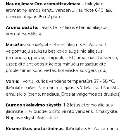
Naudojimas: Oro aromatizavimas:
Užpildykite
aromatinę lempą karštu vandeniu, įlašinkite 6-10 lašų
eterinio aliejaus 15 m2 plote.
Aroma dėžutė:
Įlašinkite 1-2 lašus eterinio aliejaus į
aromatinę dėžutę.
Masažas:
sumaišykite eterinį aliejų (3-5 lašus) su 1
valgomuoju šaukštu bet kokio augalinio aliejaus
(simondsijų, persikų, migdolų ir kt.) arba masažo kremo,
užtepkite ant odos ir keletą minučių masažuokite
problemines kūno vietas. kol visiškai susigers į odą.
Vonia:
Į vonią, kurios vandens temperatūra 37 - 38 °C,
įlašinkite mišinį iš: eterinio aliejaus (5-7 lašai) su 1 šaukštu
emulsiklio (pieno, medaus, jūros ar valgomosios druskos).
Burnos skalavimo skystis
:1-2 lašus eterinio aliejaus
įlašinkite į 1/4 puodelio šilto virinto vandens, išmaišykite.
Nuplovę skystį išspjaukite.
Kosmetikos praturtinimas:
Įlašinkite 3-5 lašus eterinio