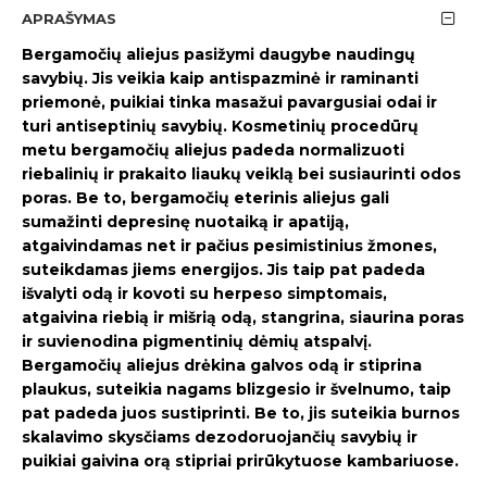
APRAŠYMAS
Bergamočių aliejus pasižymi daugybe naudingų
savybių. Jis veikia kaip antispazminė ir raminanti
priemonė, puikiai tinka masažui pavargusiai odai ir
turi antiseptinių savybių. Kosmetinių procedūrų
metu bergamočių aliejus padeda normalizuoti
riebalinių ir prakaito liaukų veiklą bei susiaurinti odos
poras. Be to, bergamočių eterinis aliejus gali
sumažinti depresinę nuotaiką ir apatiją,
atgaivindamas net ir pačius pesimistinius žmones,
suteikdamas jiems energijos. Jis taip pat padeda
išvalyti odą ir kovoti su herpeso simptomais,
atgaivina riebią ir mišrią odą, stangrina, siaurina poras
ir suvienodina pigmentinių dėmių atspalvį.
Bergamočių aliejus drėkina galvos odą ir stiprina
plaukus, suteikia nagams blizgesio ir švelnumo, taip
pat padeda juos sustiprinti. Be to, jis suteikia burnos
skalavimo skysčiams dezodoruojančių savybių ir
puikiai gaivina orą stipriai prirūkytuose kambariuose.