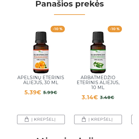
Panašios prekės
-10 %
-10 %
APELSINŲ ETERINIS
ARBATMEDŽIO
ALIEJUS, 30 ML
ETERINIS ALIEJUS,
ET
10 ML
5.39€
5.99€
3.14€
3.48€
Į KREPŠELĮ
Į KREPŠELĮ