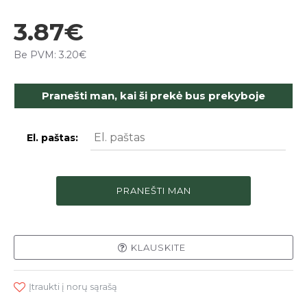
3.87€
Be PVM: 3.20€
Pranešti man, kai ši prekė bus prekyboje
El. paštas:
PRANEŠTI MAN
KLAUSKITE
Įtraukti į norų sąrašą