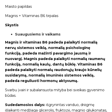
Maisto papildas
Magnis + Vitaminas B6 tirpalas
Skystis
Suaugusiems ir vaikams
Magnis ir vitaminas B6 padeda palaikyti normalią
nervų sistemos veiklą, normalią psichologinę
funkciją, padeda mažinti pavargimo jausmą ir
nuovargį. Magnis padeda palaikyti normalią raumenų
funkciją, normalią kaulų, dantų būklę. Vitaminas B6
padeda palaikyti normalų raudonųjų kraujo kūnelių
susidarymą, normalią imuninės sistemos veiklą,
padeda reguliuoti hormonų aktyvumą.
Svarbu įvairi ir subalansuota mityba bei sveikas gyvenimo
būdas.
Sudedamosios dalys:
išgrynintas vanduo, drėgmę
išlaikanti medžiaga glicerolis, fruktozė, magnio gliukonatas,