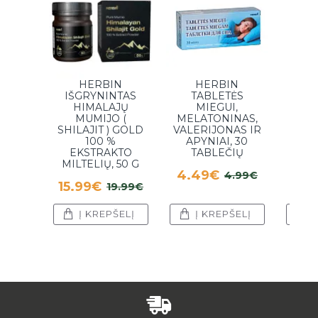
HERBIN
HERBIN
KO
IŠGRYNINTAS
TABLETĖS
MA
HIMALAJŲ
MIEGUI,
ALIE
MUMIJO (
MELATONINAS,
4.
SHILAJIT ) GOLD
VALERIJONAS IR
100 %
APYNIAI, 30
EKSTRAKTO
TABLEČIŲ
MILTELIŲ, 50 G
4.49€
4.99€
15.99€
19.99€
Į KREPŠELĮ
Į KREPŠELĮ
Į