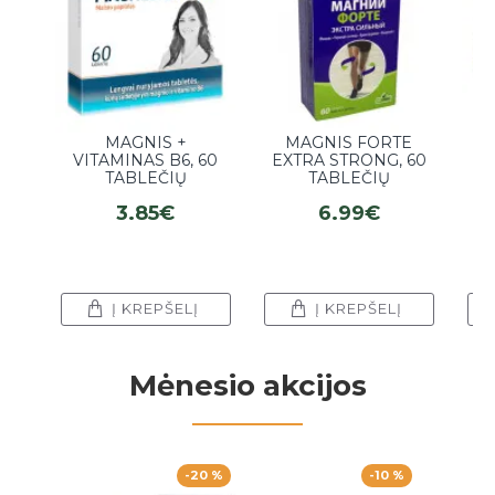
MAGNIS +
MAGNIS FORTE
MA
VITAMINAS B6, 60
EXTRA STRONG, 60
TABLEČIŲ
TABLEČIŲ
3.85€
6.99€
Į KREPŠELĮ
Į KREPŠELĮ
Mėnesio akcijos
-20 %
-10 %