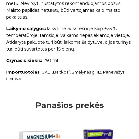
metu. Neviršyti nustatytos rekomenduojamos dozės.
Maisto papildas neturėtų būti vartojamas kaip maisto
pakaitalas.
Laikymo sąlygos:
laikyti ne aukštesnėje kaip +25°C
temperatūroje, tamsioje, vaikams nepasiekiamoje vietoje.
Atidaryta pakuotė turi būti laikoma šaldytuve, o jos turinys
turi būti suvartotas per 15 dienų.
Grynasis kiekis:
250 ml
Importuotojas
:
UAB „Baltkos“, Smėlynės g. 112, Panevėžys,
Lietuva.
Panašios prekės