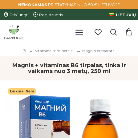
NEMOKAMAS
PRISTATYMAS NUO 50 € LIETUVOJE
Prisijungti
Registruotis
LIETUVIŲ
Vitaminai ir mineralai
Magnio preparatai
Magnis + vitaminas B6 tirpalas, tinka ir
vaikams nuo 3 metų, 250 ml
Laikinai Nėra