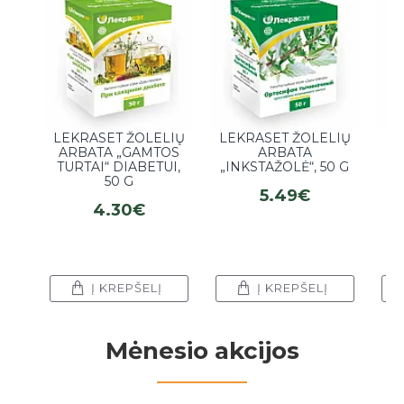
LEKRASET ŽOLELIŲ
LEKRASET ŽOLELIŲ
LE
ARBATA „GAMTOS
ARBATA
TURTAI“ DIABETUI,
„INKSTAŽOLĖ“, 50 G
50 G
SO
5.49€
4.30€
Į KREPŠELĮ
Į KREPŠELĮ
Mėnesio akcijos