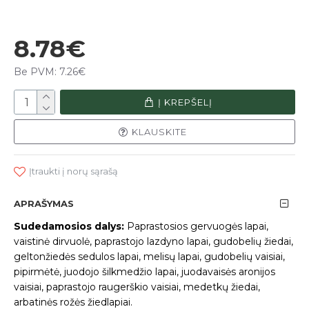
8.78€
Be PVM: 7.26€
Į KREPŠELĮ
KLAUSKITE
Įtraukti į norų sąrašą
APRAŠYMAS
Sudedamosios dalys:
Paprastosios gervuogės lapai,
vaistinė dirvuolė, paprastojo lazdyno lapai, gudobelių žiedai,
geltonžiedės sedulos lapai, melisų lapai, gudobelių vaisiai,
pipirmėtė, juodojo šilkmedžio lapai, juodavaisės aronijos
vaisiai, paprastojo raugerškio vaisiai, medetkų žiedai,
arbatinės rožės žiedlapiai.