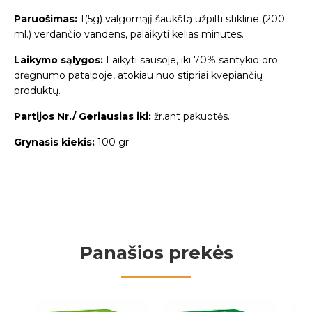
Paruošimas:
1(5g) valgomąjį šaukštą užpilti stikline (200
ml.) verdančio vandens, palaikyti kelias minutes.
Laikymo sąlygos:
Laikyti sausoje, iki 70% santykio oro
drėgnumo patalpoje, atokiau nuo stipriai kvepiančių
produktų.
Partijos Nr./ Geriausias iki:
žr.ant pakuotės.
Grynasis kiekis:
100 gr.
Panašios prekės