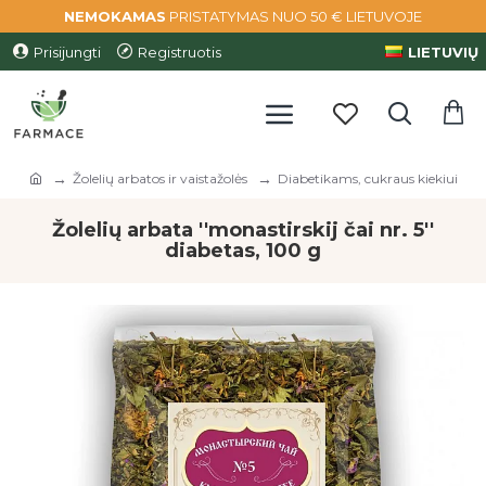
NEMOKAMAS
PRISTATYMAS NUO 50 € LIETUVOJE
Prisijungti
Registruotis
LIETUVIŲ
Žolelių arbatos ir vaistažolės
Diabetikams, cukraus kiekiui
Žolelių arbata ''monastirskij čai nr. 5''
diabetas, 100 g