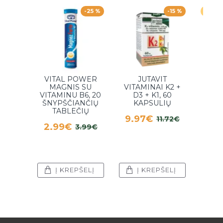
-25 %
-15 %
Laikin
VITAL POWER
JUTAVIT
SWE
MAGNIS SU
VITAMINAI K2 +
(GLIUKOZ
DIR
VITAMINU B6, 20
D3 + K1, 60
MI
ŠNYPŠČIANČIŲ
KAPSULIŲ
MEL
TABLEČIŲ
GU
9.97€
11.72€
ME
2.99€
3.99€
P
6.6
Į KREPŠELĮ
Į KREPŠELĮ