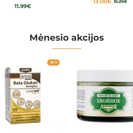
13.00€
15.29€
11.99€
Mėnesio akcijos
-15 %