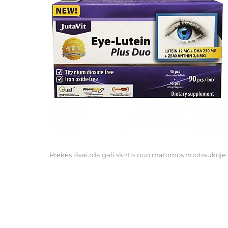
Prekės išvaizda gali skirtis nuo matomos nuotraukoje.