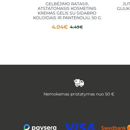
GELBĖJIMO RATAS®,
JUT
ATSTATOMASIS KOSMETINIS
GLIUK
KREMAS GELIS SU SIDABRO
KOLOIDAIS IR PANTENOLIU, 50 G
4.04€
4.49€
Nemokamas pristatymas nuo 50 €