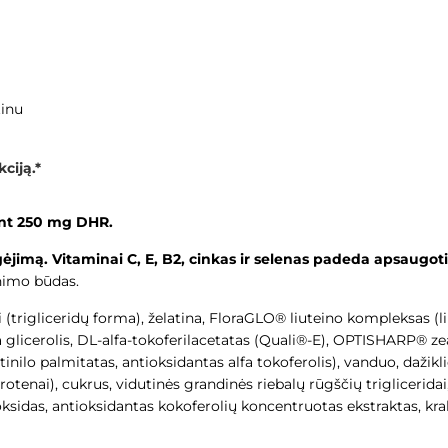
tinu
ciją.*
jant 250 mg DHR.
jimą. Vitaminai C, E, B2, cinkas ir selenas padeda apsaugoti
enimo būdas.
 (trigliceridų forma), želatina, FloraGLO® liuteino kompleksas (li
ga glicerolis, DL-alfa-tokoferilacetatas (Quali®-E), OPTISHARP® 
etinilo palmitatas, antioksidantas alfa tokoferolis), vanduo, daži
arotenai), cukrus, vidutinės grandinės riebalų rūgščių triglicerid
ksidas, antioksidantas kokoferolių koncentruotas ekstraktas, kra