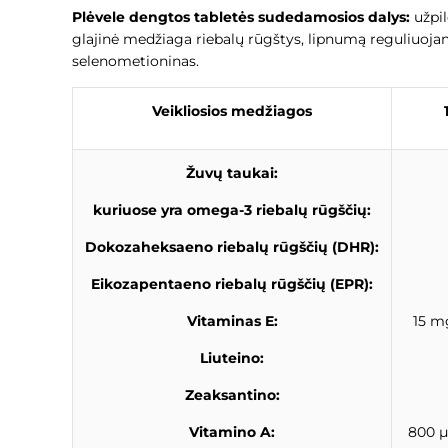
Plėvele dengtos tabletės sudedamosios dalys:
užpil
glajinė medžiaga riebalų rūgštys, lipnumą reguliuojan
selenometioninas.
Veikliosios medžiagos
Žuvų taukai:
kuriuose yra omega-3 riebalų rūgščių:
Dokozaheksaeno riebalų rūgščių (DHR):
Eikozapentaeno riebalų rūgščių (EPR):
Vitaminas E:
15 m
Liuteino:
Zeaksantino:
Vitamino A:
800 µ