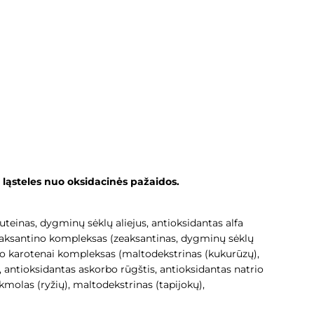
 ląsteles nuo oksidacinės pažaidos.
uteinas, dygminų sėklų aliejus, antioksidantas alfa
zeaksantino kompleksas (zeaksantinas, dygminų sėklų
klio karotenai kompleksas (maltodekstrinas (kukurūzų),
ai, antioksidantas askorbo rūgštis, antioksidantas natrio
kmolas (ryžių), maltodekstrinas (tapijokų),