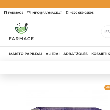
FARMACE
INFO@FARMACE.LT
+370 659 05595
MAISTO PAPILDAI
ALIEJAI
ARBATŽOLĖS
KOSMETIK
-1