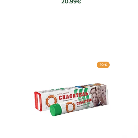
20.99€
-10 %