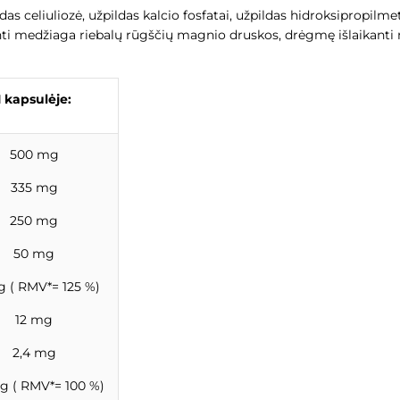
das celiuliozė, užpildas kalcio fosfatai, užpildas hidroksipropilmet
ti medžiaga riebalų rūgščių magnio druskos, drėgmę išlaikanti me
1 kapsulėje:
500 mg
335 mg
250 mg
50 mg
g ( RMV*= 125 %)
12 mg
2,4 mg
g ( RMV*= 100 %)