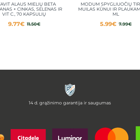
AVIT ALAUS MIELIŲ BETA
MODUM SPYGLIUOČIŲ TIR
ANAS + CINKAS, SELENAS IR
MUILAS KŪNUI IR PLAUKAM
VIT C., 70 KAPSULIŲ
ML
9.77€
5.99€
11.50€
7.99€
14 d. grąžinimo garantija ir saugumas