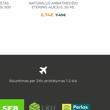
ŠTAS
NATŪRALUS ARBATMEDŽIO
MĖLYN
S, 500
ETERINIS ALIEJUS, 50 ML
TER
BAL
6.74€
7.49€
Išsiuntimas per 24h, pristatymas 1-2 d.d.