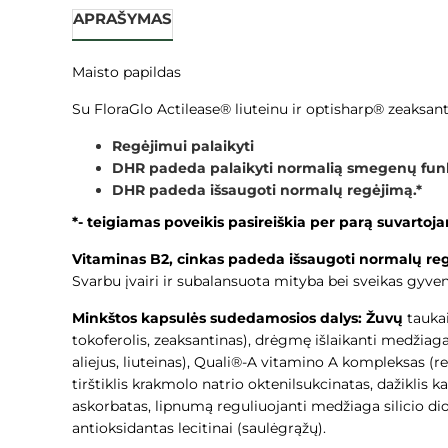
APRAŠYMAS
Maisto papildas
Su FloraGlo Actilease® liuteinu ir optisharp® zeaksan
Regėjimui palaikyti
DHR padeda palaikyti normalią smegenų funk
DHR padeda išsaugoti normalų regėjimą.*
*- teigiamas poveikis pasireiškia per parą suvarto
Vitaminas B2, cinkas padeda išsaugoti normalų regė
Svarbu įvairi ir subalansuota mityba bei sveikas gyv
Minkštos kapsulės sudedamosios dalys:
Žuvų
taukai
tokoferolis, zeaksantinas), drėgmę išlaikanti medžia
aliejus, liuteinas), Quali®-A vitamino A kompleksas (r
tirštiklis krakmolo natrio oktenilsukcinatas, dažiklis k
askorbatas, lipnumą reguliuojanti medžiaga silicio dio
antioksidantas lecitinai (saulėgrąžų).