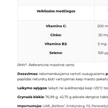
Veikliosios medžiagos
Vitamino C:
200 m
Cinko:
20 mg
Vitamino B2:
3 mg 
Seleno:
100 µg
RMV*- Referencinė maistinė vertė.
Dozavimas:
rekomenduojama vartoti suaugusiems
p
papildas neturėtų būti vartojamas kaip maisto pakaita
Laikymo sąlygos:
laikyti ne aukštesnėje kaip +25°C t
Grynasis kiekis:
76,99 g, 42,75 g plėvele dengtos tabl
Importuotojas
:
UAB „Baltkos“, Smėlynės g. 112, Panevėžys