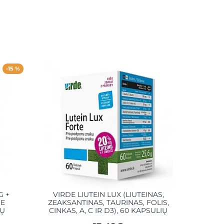
-15 %
G +
VIRDE LIUTEIN LUX (LIUTEINAS,
VITAM
 E
ZEAKSANTINAS, TAURINAS, FOLIS,
ZEAKSAN
IŲ
CINKAS, A, C IR D3), 60 KAPSULIŲ
E