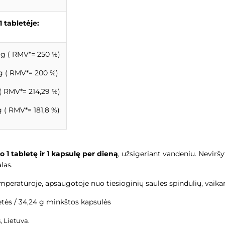
1 tabletėje:
g ( RMV*= 250 %)
 ( RMV*= 200 %)
( RMV*= 214,29 %)
 ( RMV*= 181,8 %)
o 1 tabletę ir 1 kapsulę per dieną
, užsigeriant vandeniu. Nevir
las.
emperatūroje, apsaugotoje nuo tiesioginių saulės spindulių, vaik
etės / 34,24 g minkštos kapsulės
, Lietuva.