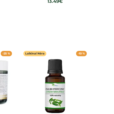
13.49€
-25 %
Laikinai Nėra
-10 %