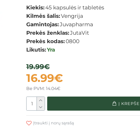
Kiekis:
45 kapsulės ir tabletės
Kilmės šalis:
Vengrija
Gamintojas:
Juvapharma
Prekės ženklas:
JutaVit
Prekės kodas:
0800
Likutis:
Yra
19.99€
16.99€
Be PVM: 14.04€
Į KREPŠE
Įtraukti į norų sąrašą