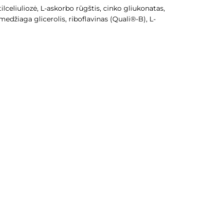
ilceliuliozė, L-askorbo rūgštis, cinko gliukonatas,
džiaga glicerolis, riboflavinas (Quali®-B), L-