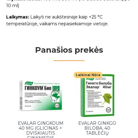
10 ml)
Laikymas:
Laikyti ne aukštesnėje kaip +25 °C
temperatūroje, vaikams nepasiekiamoje vietoje.
Panašios prekės
Laikinai Nėra
EVALAR GINGKOUM
EVALAR GINKGO
E
40 MG (GLICINAS +
BILOBA, 40
F
DVISKIAUTIS
TABLEČIŲ
V
GINKMEDIS