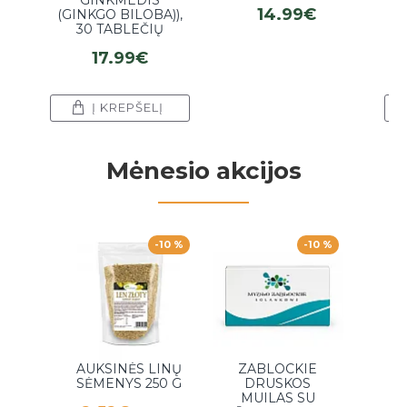
14.99€
(GINKGO BILOBA)),
30 TABLEČIŲ
17.99€
Į KREPŠELĮ
Mėnesio akcijos
-10 %
-10 %
AUKSINĖS LINŲ
ZABLOCKIE
ŽOLE
SĖMENYS 250 G
DRUSKOS
DRUS
MUILAS SU