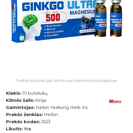
Prekės išvaizda gali skirtis nuo matomos nuotraukoje.
Kiekis:
10 buteliukų
Kilmės šalis:
Kinija
Gamintojas:
Harbin Yeekong Herb Inc.
Prekės ženklas:
Herbin
Prekės kodas:
2623
Likutis:
Yra