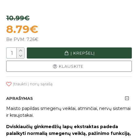
10.99€
8.79€
Be PVM: 7.26€
Į KREPŠELĮ
KLAUSKITE
Įtraukti į norų sąrašą
APRAŠYMAS
Maisto papildas smegenų veiklai, atminčiai, nervų sistemai
ir kraujotakai.
Dviskiaučių ginkmedžių lapų ekstraktas padeda
palaikyti normalią smegenų veiklą, pažinimo funkciją,