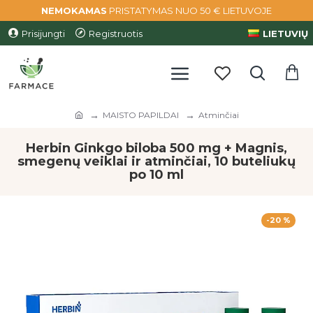
NEMOKAMAS
PRISTATYMAS NUO 50 € LIETUVOJE
Prisijungti
Registruotis
LIETUVIŲ
MAISTO PAPILDAI
Atminčiai
Herbin Ginkgo biloba 500 mg + Magnis,
smegenų veiklai ir atminčiai, 10 buteliukų
po 10 ml
-20 %