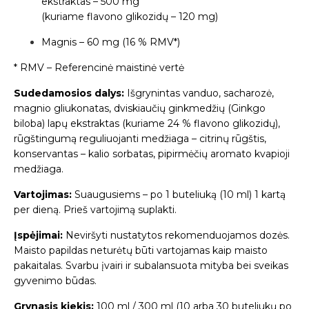
ekstraktas – 500 mg
(kuriame flavono glikozidų – 120 mg)
Magnis – 60 mg (16 % RMV*)
* RMV – Referencinė maistinė vertė
Sudedamosios dalys:
Išgrynintas vanduo, sacharozė,
magnio gliukonatas, dviskiaučių ginkmedžių (Ginkgo
biloba) lapų ekstraktas (kuriame 24 % flavono glikozidų),
rūgštingumą reguliuojanti medžiaga – citrinų rūgštis,
konservantas – kalio sorbatas, pipirmėčių aromato kvapioji
medžiaga.
Vartojimas:
Suaugusiems – po 1 buteliuką (10 ml) 1 kartą
per dieną. Prieš vartojimą suplakti.
Įspėjimai:
Neviršyti nustatytos rekomenduojamos dozės.
Maisto papildas neturėtų būti vartojamas kaip maisto
pakaitalas. Svarbu įvairi ir subalansuota mityba bei sveikas
gyvenimo būdas.
Grynasis kiekis:
100 ml / 300 ml (10 arba 30 buteliukų po