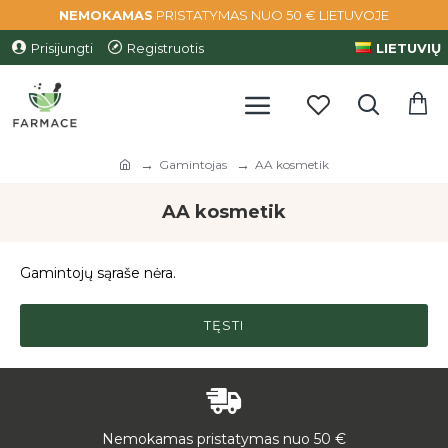
NEMOKAMAS
PRISTATYMAS NUO 50 € LIETUVOJE
Prisijungti
Registruotis
LIETUVIŲ
Gamintojas
AA kosmetik
AA kosmetik
Gamintojų sąraše nėra.
TĘSTI
Nemokamas pristatymas nuo 50 €